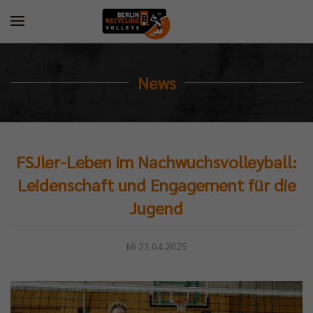
News
FSJler-Leben im Nachwuchsvolleyball:
Leidenschaft und Engagement für die
Jugend
Mi 23.04.2025