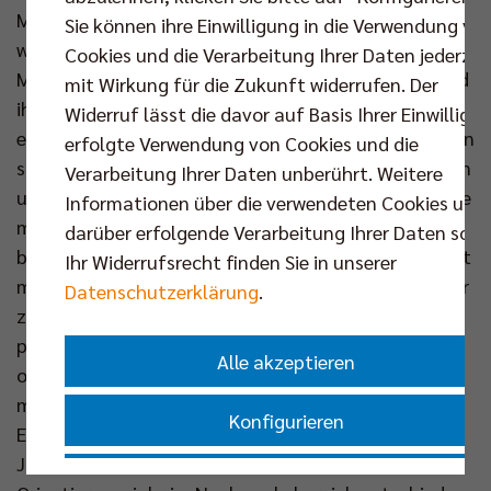
Maria möchte ihre Leidenschaft für den Sport
Sie können ihre Einwilligung in die Verwendung vo
weitergeben. „Ich sehe großes Potenzial, junge
Cookies und die Verarbeitung Ihrer Daten jederzei
Menschen frühzeitig für Volleyball zu begeistern und
mit Wirkung für die Zukunft widerrufen. Der
ihnen die Freude an Bewegung näherzubringen“,
Widerruf lässt die davor auf Basis Ihrer Einwilligu
erklärt sie. Zudem möchte sie praktische Erfahrungen
erfolgte Verwendung von Cookies und die
sammeln und herausfinden, ob die Arbeit mit Kindern
Verarbeitung Ihrer Daten unberührt. Weitere
und Jugendlichen langfristig zu ihr passt. „Ich wollte
Informationen über die verwendeten Cookies und
mir bewusst Zeit nehmen, um zu überlegen, welchen
darüber erfolgende Verarbeitung Ihrer Daten sowi
beruflichen Weg ich einschlagen möchte. Das FSJ hat
Ihr Widerrufsrecht finden Sie in unserer
mir die Möglichkeit gegeben, meine Interessen weiter
Datenschutzerklärung
.
zu erforschen, mich sowohl sportlich als auch
persönlich weiterzuentwickeln und herauszufinden,
Alle akzeptieren
ob eine Zukunft im Sport- und Jugendbereich für
mich infrage kommt,“ begründet Maria ihre
Konfigurieren
Entscheidung für das Engagement bei den SCC
JUNIORS. Auch Lukas hat sich für ein
Nur essenzielle Cookies akzeptieren