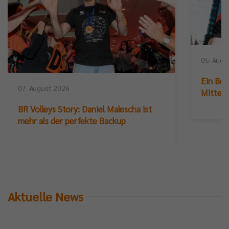
05. Augu
Ein Ber
07. August 2026
Mittelb
BR Volleys Story: Daniel Malescha ist
mehr als der perfekte Backup
Aktuelle News