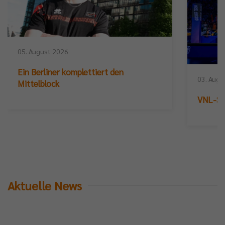
05. August 2026
Ein Berliner komplettiert den
03. Augu
Mittelblock
VNL-Sil
Aktuelle News