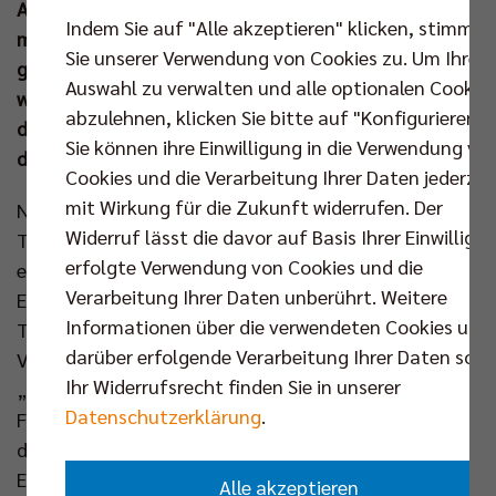
Auswahlmannschaft nervenstark ins Finale und
Indem Sie auf "Alle akzeptieren" klicken, stimmen
musste sich dort den L.E. Volleys aus Leipzig mit 1:2
Sie unserer Verwendung von Cookies zu. Um Ihre
geschlagen geben. Am kommenden Wochenende
Auswahl zu verwalten und alle optionalen Cookie
warten die nächsten Deutschen Meisterschaften in
abzulehnen, klicken Sie bitte auf "Konfigurieren".
der U14 (mit Rotation Prenzlauer Berg) und U18 (mit
Sie können ihre Einwilligung in die Verwendung vo
den SCC JUNIORS).
Cookies und die Verarbeitung Ihrer Daten jederzei
mit Wirkung für die Zukunft widerrufen. Der
Nachdem die SCC JUNIORS zum Auftakt in das 16er-
Widerruf lässt die davor auf Basis Ihrer Einwilligu
Turnier den TSV Penzberg mit 2:1 niederrangen, lief
erfolgte Verwendung von Cookies und die
es am ersten Wettkampftag rund. Mit zwei 2:0-
Verarbeitung Ihrer Daten unberührt. Weitere
Erfolgen gegen die Ausrichter der TeBu Volleys und
Informationen über die verwendeten Cookies und
TuS Kriftel sicherte man sich den Gruppensieg und
darüber erfolgende Verarbeitung Ihrer Daten sowi
Viertelfinaleinzug. In der K.o.-Phase war dann
Ihr Widerrufsrecht finden Sie in unserer
„Tiebreak-Zeit“. Sowohl gegen den VfB
Datenschutzerklärung
.
Friedrichshafen (15:9) als auch im Halbfinale gegen
die FT 1844 Freiburg (15:13) hatten die Berliner im
Entscheidungssatz die Nase vorn. Und einen solchen
Alle akzeptieren