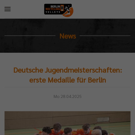
News
Deutsche Jugendmeisterschaften:
erste Medaille für Berlin
Mo 28.04.2025