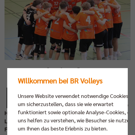
Fotos: Susanne Torge
Willkommen bei BR Volleys
M
it einer Silbermedaille kehrten die SCC
Unsere Website verwendet notwendige Cookies,
JUNIORS am Wochenende von der
um sicherzustellen, dass sie wie erwartet
Deutschen Meisterschaft in der U16 in die
funktioniert sowie optionale Analyse-Cookies, die
Hauptstadt zurück. Bei der von den Tecklenburger
uns helfen zu verstehen, wie Besucher sie nutzen,
Land Volleys in Ibbenbüren ausgerichteten
um Ihnen das beste Erlebnis zu bieten.
Finalrunde spielte sich die Berliner