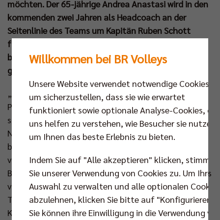
möchten. Der 65-jährige Andrea Anastasi wird in den
kommenden zwei Jahren als Headcoach an der
Seitenlinie des Teams um Kapitän Ruben Schott
fungieren. Einen solch renommierten Trainer hat es
Willkommen bei BR Volleys
bisher in der Volleyball Bundesliga wohl noch nicht
gegeben.
Unsere Website verwendet notwendige Cookies,
„Andrea ist so etwas wie der Jürgen Klopp oder der
um sicherzustellen, dass sie wie erwartet
Pep Guardiola des internationalen Volleyballs“,
funktioniert sowie optionale Analyse-Cookies, die
schwärmte BR Volleys Geschäftsführer Kaweh
uns helfen zu verstehen, wie Besucher sie nutzen,
Niroomand bei der Präsentation des Italieners, „ich
um Ihnen das beste Erlebnis zu bieten.
bin ein Stück weit stolz auf unsere Arbeit der
Indem Sie auf "Alle akzeptieren" klicken, stimmen
vergangenen Jahre, dass so ein Coach den Weg nach
Sie unserer Verwendung von Cookies zu. Um Ihre
Berlin findet.“ In der zurückliegenden Saison hatte es
Auswahl zu verwalten und alle optionalen Cookie
viel Unruhe durch die personellen Wechsel auf der
abzulehnen, klicken Sie bitte auf "Konfigurieren".
Trainerbank gegeben. „Daraus haben wir die
Sie können ihre Einwilligung in die Verwendung vo
Konsequenzen gezogen und auch einen Großteil der