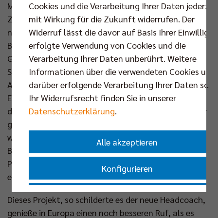
Cookies und die Verarbeitung Ihrer Daten jederzei
Mannschaft ausgetauscht“, so Niroomand weiter.
mit Wirkung für die Zukunft widerrufen. Der
Zum Umbruch gehört, dass Alexandre Leal ebenfalls
Widerruf lässt die davor auf Basis Ihrer Einwilligu
nicht in die Hauptstadt zurückkehren wird. Der
erfolgte Verwendung von Cookies und die
Brasilianer verließ die BR Volleys aus privaten
Verarbeitung Ihrer Daten unberührt. Weitere
Gründen während der Playoffs. Nun zieht man einen
Informationen über die verwendeten Cookies und
Schlussstrich unter drei erfolgreiche Jahre. Andrea
darüber erfolgende Verarbeitung Ihrer Daten sowi
Anastasi darf seinen eigenen Stab zusammenstellen.
Ihr Widerrufsrecht finden Sie in unserer
Er hat dabei das volle Vertrauen Niroomands. „Für
Datenschutzerklärung
.
den Neubeginn war mir wichtig, jemand zu holen, der
große Erfahrung und Autorität hat, dem niemand
was erzählen kann“, sagte er im Firmencenter der
Alle akzeptieren
Berliner Sparkasse vor Medienvertretern und
Partnern. Und der außerdem das Projekt BR Volleys
Konfigurieren
einen weiteren Schritt nach vorn bringen kann.
Nur essenzielle Cookies akzeptieren
Dieses Projekt, so schilderte es der neue Headcoach,
genieße in Europa einen noch besseren Ruf, als es