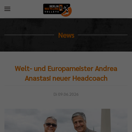
News
Welt- und Europameister Andrea
Anastasi neuer Headcoach
Di 09.06.2026