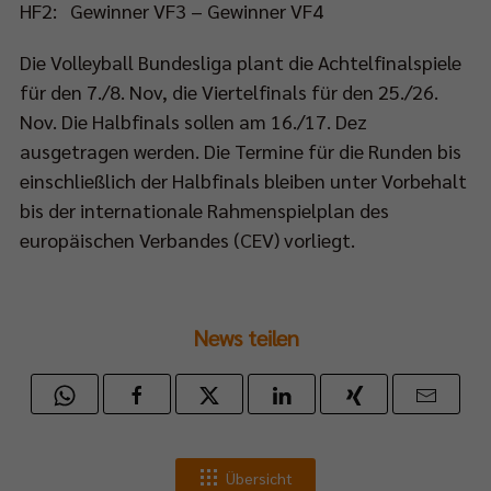
HF2: Gewinner VF3 – Gewinner VF4
d
Die Volleyball Bundesliga plant die Achtelfinalspiele
00
für den 7./8. Nov, die Viertelfinals für den 25./26.
Nov. Die Halbfinals sollen am 16./17. Dez
ausgetragen werden. Die Termine für die Runden bis
-
einschließlich der Halbfinals bleiben unter Vorbehalt
bis der internationale Rahmenspielplan des
europäischen Verbandes (CEV) vorliegt.
RT1
rtragen.
News teilen
elbeginn
45
Übersicht
t