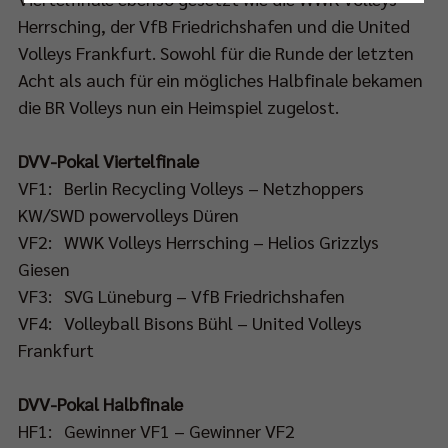
Nur essenzielle Cookies akzeptieren
Herrsching, der VfB Friedrichshafen und die United
Volleys Frankfurt. Sowohl für die Runde der letzten
Impressum
|
Datenschutzerklärung
Acht als auch für ein mögliches Halbfinale bekamen
die BR Volleys nun ein Heimspiel zugelost.
DVV-Pokal Viertelfinale
VF1: Berlin Recycling Volleys – Netzhoppers
KW/SWD powervolleys Düren
VF2: WWK Volleys Herrsching – Helios Grizzlys
Giesen
VF3: SVG Lüneburg – VfB Friedrichshafen
VF4: Volleyball Bisons Bühl – United Volleys
Frankfurt
DVV-Pokal Halbfinale
HF1: Gewinner VF1 – Gewinner VF2
lfinale