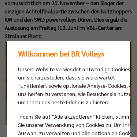
voraussichtlich am 25. November – den Sieger der
einzigen Achtelfinalpartie zwischen den Netzhoppers
KW und den SWD powervolleys Düren. Dies ergab die
Auslosung am Freitag (12. Jun) im VBL-Center am
Stralauer Platz.
Willkommen bei BR Volleys
Unsere Website verwendet notwendige Cookies,
um sicherzustellen, dass sie wie erwartet
funktioniert sowie optionale Analyse-Cookies, die
uns helfen zu verstehen, wie Besucher sie nutzen,
um Ihnen das beste Erlebnis zu bieten.
Indem Sie auf "Alle akzeptieren" klicken, stimmen
Sie unserer Verwendung von Cookies zu. Um Ihre
Auswahl zu verwalten und alle optionalen Cookie
Fotos: Sebastian Wells