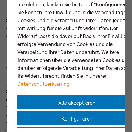
abzulehnen, klicken Sie bitte auf "Konfigurieren".
Sie können ihre Einwilligung in die Verwendung vo
Cookies und die Verarbeitung Ihrer Daten jederzei
Auch in der Spielzeit 20/21 bleibt die SAP Arena in
mit Wirkung für die Zukunft widerrufen. Der
Mannheim das Ziel der Pokalträume aller
Widerruf lässt die davor auf Basis Ihrer Einwilligu
Bundesligisten. Am 28. Februar 2021 findet das
erfolgte Verwendung von Cookies und die
Endspiel dort zum sechsten Mal in Folge statt und
Verarbeitung Ihrer Daten unberührt. Weitere
nur zu allzugern kämen die BR Volleys wieder in den
Informationen über die verwendeten Cookies und
Genuss der größten Bühne, die der Volleyballsport
darüber erfolgende Verarbeitung Ihrer Daten sowi
hierzulande zu bieten hat.
Ihr Widerrufsrecht finden Sie in unserer
Datenschutzerklärung
.
Um in Corona-Zeiten eine gewisse
Planungssicherheit zu schaffen und kleinere Vereine
zu entlasten, wurde das Teilnehmerfeld in dieser
Alle akzeptieren
DVV-Pokal-Saison ausschließlich auf die Erstligisten
begrenzt und der Modus entsprechend angepasst.
Konfigurieren
Die Berliner waren bei der Auslosung für das
Viertelfinale ebenso gesetzt wie die WWK Volleys