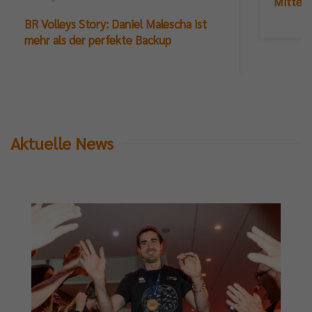
Mittelb
BR Volleys Story: Daniel Malescha ist
mehr als der perfekte Backup
al-
ia-
älen
Aktuelle News
eys.
ndaktuellen
cast-
lfolge
inherb