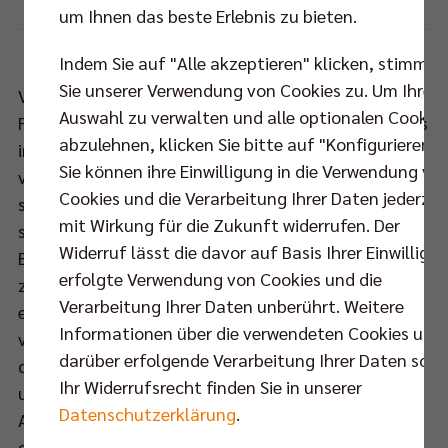
um Ihnen das beste Erlebnis zu bieten.
Indem Sie auf "Alle akzeptieren" klicken, stimmen
Sie unserer Verwendung von Cookies zu. Um Ihre
Vom kleinen, südpazifischen Inselstaat Wallis und
Auswahl zu verwalten und alle optionalen Cookie
Futuna ging es für Samuel Tuia vor 17 Jahren hinaus
abzulehnen, klicken Sie bitte auf "Konfigurieren".
in die weite Volleyball-Welt. Nach neun
Sie können ihre Einwilligung in die Verwendung vo
verschiedenen Vereinsstationen in ganz Europa,
Cookies und die Verarbeitung Ihrer Daten jederzei
scheint der Außenangreifer nun offenbar seine
mit Wirkung für die Zukunft widerrufen. Der
sportliche Heimat gefunden zu haben. Im orangen
Widerruf lässt die davor auf Basis Ihrer Einwilligu
BR Volleys Trikot wusste Tuia in den vergangenen
erfolgte Verwendung von Cookies und die
zwei Jahren zu überzeugen, war Stabilisator und
Verarbeitung Ihrer Daten unberührt. Weitere
emotionaler Antreiber zugleich. „Mir bedeutet es
Informationen über die verwendeten Cookies und
viel, für diesen Klub spielen zu können. Ich bin
darüber erfolgende Verarbeitung Ihrer Daten sowi
dankbar für diese erneute Möglichkeit und werde
Ihr Widerrufsrecht finden Sie in unserer
unsere Farben weiterhin mit Stolz tragen“, sagt der
Datenschutzerklärung
.
Annahmespieler über die Vertragsverlängerung an
der Spree.