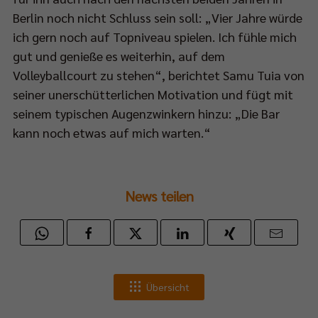
Berlin noch nicht Schluss sein soll: „Vier Jahre würde
ich gern noch auf Topniveau spielen. Ich fühle mich
al-
gut und genieße es weiterhin, auf dem
ia-
Volleyballcourt zu stehen“, berichtet Samu Tuia von
älen
seiner unerschütterlichen Motivation und fügt mit
seinem typischen Augenzwinkern hinzu: „Die Bar
kann noch etwas auf mich warten.“
eys.
News teilen
ndaktuellen
cast-
lfolge
Übersicht
inherb