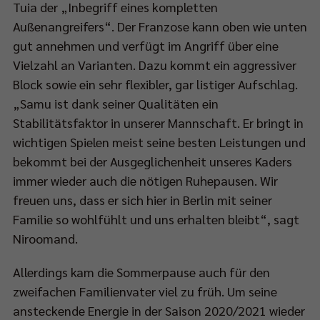
Tuia der „Inbegriff eines kompletten
d
Außenangreifers“. Der Franzose kann oben wie unten
gut annehmen und verfügt im Angriff über eine
00
Vielzahl an Varianten. Dazu kommt ein aggressiver
Block sowie ein sehr flexibler, gar listiger Aufschlag.
„Samu ist dank seiner Qualitäten ein
-
Stabilitätsfaktor in unserer Mannschaft. Er bringt in
wichtigen Spielen meist seine besten Leistungen und
bekommt bei der Ausgeglichenheit unseres Kaders
RT1
immer wieder auch die nötigen Ruhepausen. Wir
rtragen.
freuen uns, dass er sich hier in Berlin mit seiner
Familie so wohlfühlt und uns erhalten bleibt“, sagt
elbeginn
Niroomand.
Allerdings kam die Sommerpause auch für den
45
zweifachen Familienvater viel zu früh. Um seine
ansteckende Energie in der Saison 2020/2021 wieder
t