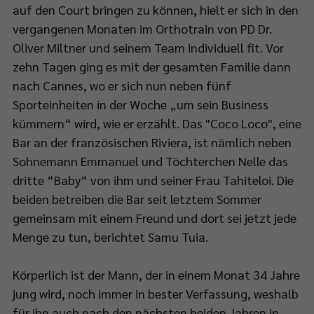
auf den Court bringen zu können, hielt er sich in den
vergangenen Monaten im Orthotrain von PD Dr.
ch
Oliver Miltner und seinem Team individuell fit. Vor
zehn Tagen ging es mit der gesamten Familie dann
nach Cannes, wo er sich nun neben fünf
eam:
Sporteinheiten in der Woche „um sein Business
p://bit.ly/SPORT1StreamPokalfinale
kümmern“ wird, wie er erzählt. Das "Coco Loco", eine
Bar an der französischen Riviera, ist nämlich neben
Sohnemann Emmanuel und Töchterchen Nelle das
dritte “Baby“ von ihm und seiner Frau Tahiteloi. Die
s
beiden betreiben die Bar seit letztem Sommer
tere
gemeinsam mit einem Freund und dort sei jetzt jede
m
Menge zu tun, berichtet Samu Tuia.
lfinale
et
Körperlich ist der Mann, der in einem Monat 34 Jahre
n
jung wird, noch immer in bester Verfassung, weshalb
für ihn auch nach den nächsten beiden Jahren in