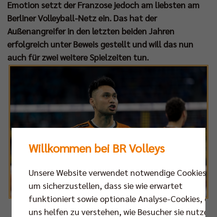
Emotion setzt der Franzose jedoch am liebsten am
Berliner Volleyball-Netz ein. Das hat der
Außenangreifer in den letzten beiden Jahren
erfolgreich unter Beweis gestellt und will das nun
auch für zwei weitere Spielzeiten tun.
Willkommen bei BR Volleys
Unsere Website verwendet notwendige Cookies,
um sicherzustellen, dass sie wie erwartet
funktioniert sowie optionale Analyse-Cookies, die
uns helfen zu verstehen, wie Besucher sie nutzen,
Fotos: Sven Mandel