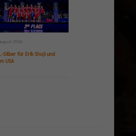
August 2026
25. Juli 2026
-Silber für Erik Shoji und
German Beach Club Fin
am USA
Titelpremiere für BR V