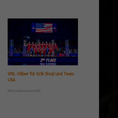
VNL-Silber für Erik Shoji und Team
Germ
USA
Tite
Nationalmannschaft
Beac