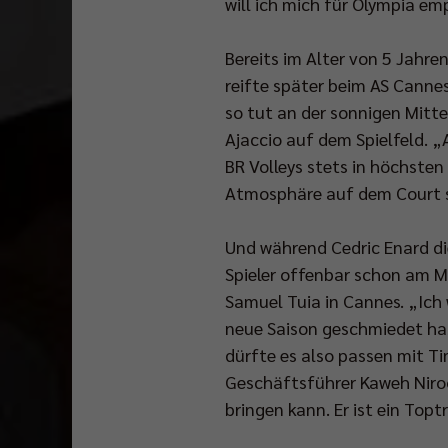
will ich mich für Olympia em
Bereits im Alter von 5 Jahre
reifte später beim AS Canne
so tut an der sonnigen Mitt
Ajaccio auf dem Spielfeld. 
BR Volleys stets in höchsten
Atmosphäre auf dem Court 
Das
Und während Cedric Enard die
Pokalfinale
Spieler offenbar schon am M
wird
Samuel Tuia in Cannes. „Ich 
ab
neue Saison geschmiedet hab
14.00
dürfte es also passen mit Ti
Uhr
Geschäftsführer Kaweh Niroo
im
bringen kann. Er ist ein Top
Free-