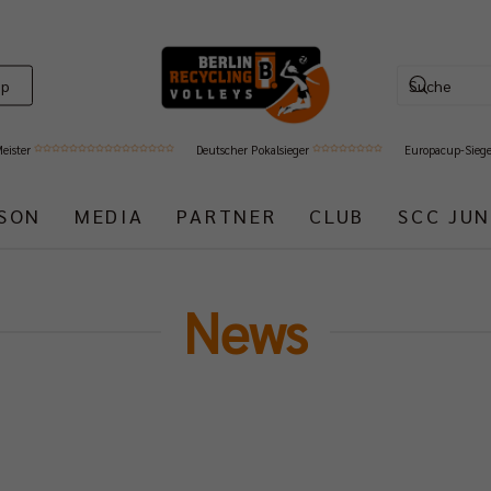
op
Meister
Deutscher Pokalsieger
Europacup-Sieg
ISON
MEDIA
PARTNER
CLUB
SCC JUN
News