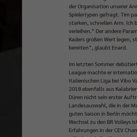
der Organisation unserer An
Spielertypen gefragt. Tim pas
starken, schnellen Arm. Ich
verleihen.“ Der andere Para
Kaders großen Wert legen, s
bereiten“, glaubt Enard.
Im letzten Sommer debütiert
League machte er internatio
italienischen Liga bei Vibo 
2018 ebenfalls aus Kalabrie
Düren nicht sein erster Auftr
Landesauswahl, die in der M
guten Saison in Berlin möcht
Wechsel zu den BR Volleys ist
Erfahrungen in der CEV Cha