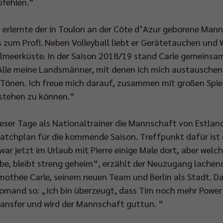
pfehlen.“
n erlernte der in Toulon an der Côte d’Azur geborene Man
s zum Profi. Neben Volleyball liebt er Gerätetauchen un
elmeerküste. In der Saison 2018/19 stand Carle gemeinsam 
„Alle meine Landsmänner, mit denen ich mich austausche
 Tönen. Ich freue mich darauf, zusammen mit großen Spiel
stehen zu können.“
ser Tage als Nationaltrainer die Mannschaft von Estland 
atchplan für die kommende Saison. Treffpunkt dafür ist 
war jetzt im Urlaub mit Pierre einige Male dort, aber welc
e, bleibt streng geheim“, erzählt der Neuzugang lachend
mothée Carle, seinem neuen Team und Berlin als Stadt. Da
mand so: „Ich bin überzeugt, dass Tim noch mehr Power u
transfer und wird der Mannschaft guttun. “