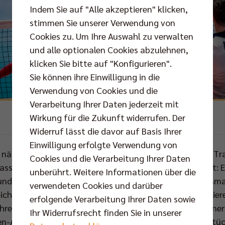
Indem Sie auf "Alle akzeptieren" klicken,
stimmen Sie unserer Verwendung von
Cookies zu. Um Ihre Auswahl zu verwalten
und alle optionalen Cookies abzulehnen,
klicken Sie bitte auf "Konfigurieren".
Sie können ihre Einwilligung in die
Verwendung von Cookies und die
Verarbeitung Ihrer Daten jederzeit mit
Wirkung für die Zukunft widerrufen. Der
Foto: Timothée Carle
Widerruf lässt die davor auf Basis Ihrer
Einwilligung erfolgte Verwendung von
 nächsten Spielzeit nicht nur die Herzen des BR Volleys 
Cookies und die Verarbeitung Ihrer Daten
lassen, denn er bringt dafür beste Voraussetzungen mit: 
unberührt. Weitere Informationen über die
nd eine starke Ausstrahlung. An die Spree kommt ein smar
verwendeten Cookies und darüber
reichen möchte. "Tim", so sein Spitzname, hat beim amtie
erfolgende Verarbeitung Ihrer Daten sowie
hresvertrag unterschrieben und ist für seinen Cheftrainer
Ihr Widerrufsrecht finden Sie in unserer
n-Annahme-Position: „Timothée Carle ist das Puzzlestück