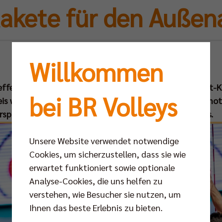
Rakete für den Außena
Fr 10.07.2020
Willkommen
ffen sich die BR Volleys zum Trainingsauftakt im Horst-
bei BR Volleys
is wird dann auch der französische Nationalspieler Timot
Versprechung für den Außenangriff des Hauptstadtclubs.
Unsere Website verwendet notwendige
Cookies, um sicherzustellen, dass sie wie
erwartet funktioniert sowie optionale
Analyse-Cookies, die uns helfen zu
verstehen, wie Besucher sie nutzen, um
Ihnen das beste Erlebnis zu bieten.