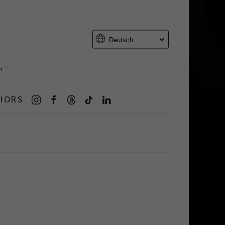
er
IORS