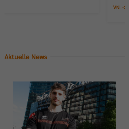
VNL-Sil
tzig“:
p://bit.ly/LiebeGrüßevomSterbebett
Aktuelle News