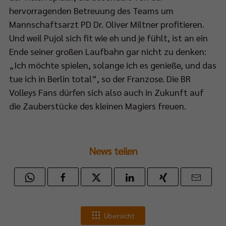
hervorragenden Betreuung des Teams um
Mannschaftsarzt PD Dr. Oliver Miltner profitieren.
ch
Und weil Pujol sich fit wie eh und je fühlt, ist an ein
Ende seiner großen Laufbahn gar nicht zu denken:
„Ich möchte spielen, solange ich es genieße, und das
eam:
tue ich in Berlin total“, so der Franzose. Die BR
p://bit.ly/SPORT1StreamPokalfinale
Volleys Fans dürfen sich also auch in Zukunft auf
die Zauberstücke des kleinen Magiers freuen.
s
News teilen
tere
m
lfinale
et
n
Übersicht