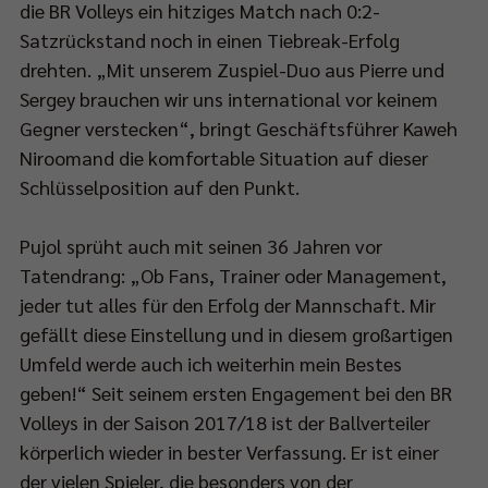
die BR Volleys ein hitziges Match nach 0:2-
d
Satzrückstand noch in einen Tiebreak-Erfolg
drehten. „Mit unserem Zuspiel-Duo aus Pierre und
00
Sergey brauchen wir uns international vor keinem
Gegner verstecken“, bringt Geschäftsführer Kaweh
Niroomand die komfortable Situation auf dieser
-
Schlüsselposition auf den Punkt.
Pujol sprüht auch mit seinen 36 Jahren vor
RT1
Tatendrang: „Ob Fans, Trainer oder Management,
rtragen.
jeder tut alles für den Erfolg der Mannschaft. Mir
gefällt diese Einstellung und in diesem großartigen
elbeginn
Umfeld werde auch ich weiterhin mein Bestes
geben!“ Seit seinem ersten Engagement bei den BR
Volleys in der Saison 2017/18 ist der Ballverteiler
45
körperlich wieder in bester Verfassung. Er ist einer
der vielen Spieler, die besonders von der
t