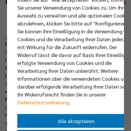
Sie unserer Verwendung von Cookies zu. Um Ihre
Auswahl zu verwalten und alle optionalen Cookie
Foto: Sebastian Wells
abzulehnen, klicken Sie bitte auf "Konfigurieren".
Sie können ihre Einwilligung in die Verwendung vo
„Pierre ist glücklich, hier bei uns zu sein, und wir
Cookies und die Verarbeitung Ihrer Daten jederzei
können uns gleichzeitig glücklich schätzen, einen
mit Wirkung für die Zukunft widerrufen. Der
derartigen zweiten Zuspieler wie ihn im Kader zu
Widerruf lässt die davor auf Basis Ihrer Einwilligu
haben“, beschreibt Cheftrainer Cedric Enard die
erfolgte Verwendung von Cookies und die
Win-Win-Situation, auf deren Grundlage der DVV-
Verarbeitung Ihrer Daten unberührt. Weitere
Pokalsieger und der Mann aus Bordeaux eine weitere
Informationen über die verwendeten Cookies und
Saison zusammen um Siege und Titel kämpfen
darüber erfolgende Verarbeitung Ihrer Daten sowi
wollen. Pujols Rolle innerhalb des Teams ist dabei
Ihr Widerrufsrecht finden Sie in unserer
kaum hoch genug einzuschätzen. Der Regisseur mit
Datenschutzerklärung
.
den unzähligen Fingerbrüchen und dennoch feinen
Händen strahlt abseits des Spielfeldes eine fast
Alle akzeptieren
schon überbordende Lässigkeit aus, schaltet er
jedoch in den Wettkampfmodus, wird der Routinier