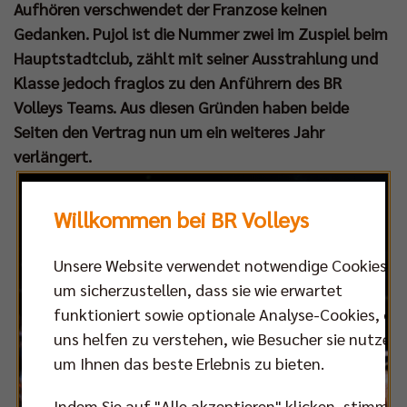
Aufhören verschwendet der Franzose keinen
Gedanken. Pujol ist die Nummer zwei im Zuspiel beim
Hauptstadtclub, zählt mit seiner Ausstrahlung und
Klasse jedoch fraglos zu den Anführern des BR
Volleys Teams. Aus diesen Gründen haben beide
Seiten den Vertrag nun um ein weiteres Jahr
verlängert.
Willkommen bei BR Volleys
Unsere Website verwendet notwendige Cookies,
um sicherzustellen, dass sie wie erwartet
funktioniert sowie optionale Analyse-Cookies, die
uns helfen zu verstehen, wie Besucher sie nutzen,
um Ihnen das beste Erlebnis zu bieten.
Indem Sie auf "Alle akzeptieren" klicken, stimmen