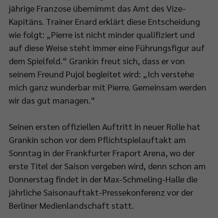
jährige Franzose übernimmt das Amt des Vize-
Kapitäns. Trainer Enard erklärt diese Entscheidung
ch
wie folgt: „Pierre ist nicht minder qualifiziert und
auf diese Weise steht immer eine Führungsfigur auf
dem Spielfeld.“ Grankin freut sich, dass er von
eam:
seinem Freund Pujol begleitet wird: „Ich verstehe
p://bit.ly/SPORT1StreamPokalfinale
mich ganz wunderbar mit Pierre. Gemeinsam werden
wir das gut managen.“
Seinen ersten offiziellen Auftritt in neuer Rolle hat
s
Grankin schon vor dem Pflichtspielauftakt am
tere
Sonntag in der Frankfurter Fraport Arena, wo der
m
erste Titel der Saison vergeben wird, denn schon am
lfinale
Donnerstag findet in der Max-Schmeling-Halle die
et
jährliche Saisonauftakt-Pressekonferenz vor der
n
Berliner Medienlandschaft statt.