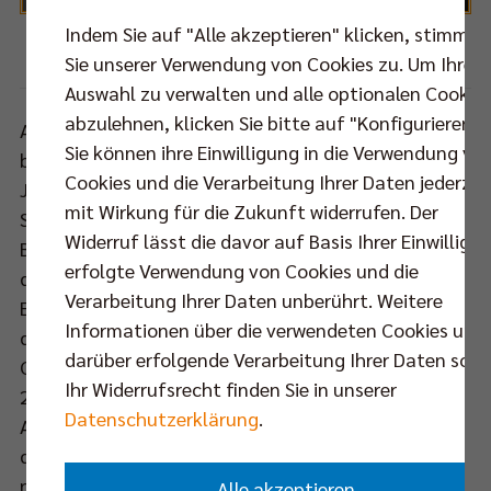
Indem Sie auf "Alle akzeptieren" klicken, stimmen
Foto: Ingo Kuzia
Sie unserer Verwendung von Cookies zu. Um Ihre
Auswahl zu verwalten und alle optionalen Cookie
abzulehnen, klicken Sie bitte auf "Konfigurieren".
Auf dem Court ist Sergey Grankin der Mann für die
Sie können ihre Einwilligung in die Verwendung vo
besonderen Momente. Seitdem der 35-Jährige im
Cookies und die Verarbeitung Ihrer Daten jederzei
Januar 2019 nach Berlin kam, gibt er den Takt im
mit Wirkung für die Zukunft widerrufen. Der
Spiel des zehnmaligen Deutschen Meisters vor. Zu
Widerruf lässt die davor auf Basis Ihrer Einwilligu
Beginn abseits des Parketts noch zurückhaltend ist
erfolgte Verwendung von Cookies und die
der Russe inzwischen längst aufgetaut, hat sein
Verarbeitung Ihrer Daten unberührt. Weitere
Englisch verbessert und zählt zu den Wortführern
Informationen über die verwendeten Cookies und
der Mannschaft. Aus diesen Gründen hat Trainer
darüber erfolgende Verarbeitung Ihrer Daten sowi
Cedric Enard ihn nun als Kapitän auserkoren. Der
Ihr Widerrufsrecht finden Sie in unserer
259-fache russische Nationalspieler übernimmt das
Datenschutzerklärung
.
Amt von Moritz Reichert, mit dem er im Februar auf
dem Siegerpodest in der Mannheimer SAP Arena
noch gemeinsam die DVV-Pokaltrophäe in die Höhe
Alle akzeptieren