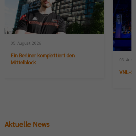
tzig“:
p://bit.ly/LiebeGrüßevomSterbebett
05. August 2026
Ein Berliner komplettiert den
03. Augu
Mittelblock
VNL-Sil
Aktuelle News