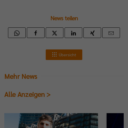
al-
News teilen
ia-
älen
Übersicht
eys.
Mehr News
Alle Anzeigen >
ndaktuellen
cast-
lfolge
inherb