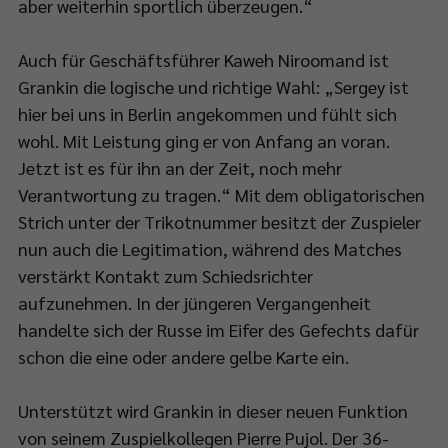
aber weiterhin sportlich überzeugen.“
d
Auch für Geschäftsführer Kaweh Niroomand ist
00
Grankin die logische und richtige Wahl: „Sergey ist
hier bei uns in Berlin angekommen und fühlt sich
wohl. Mit Leistung ging er von Anfang an voran.
-
Jetzt ist es für ihn an der Zeit, noch mehr
Verantwortung zu tragen.“ Mit dem obligatorischen
Strich unter der Trikotnummer besitzt der Zuspieler
RT1
nun auch die Legitimation, während des Matches
rtragen.
verstärkt Kontakt zum Schiedsrichter
aufzunehmen. In der jüngeren Vergangenheit
handelte sich der Russe im Eifer des Gefechts dafür
elbeginn
schon die eine oder andere gelbe Karte ein.
45
Unterstützt wird Grankin in dieser neuen Funktion
von seinem Zuspielkollegen Pierre Pujol. Der 36-
t