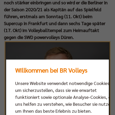
noch stärker einbringen und so wird er die Berliner in
der Saison 2020/21 als Kapitän auf das Spielfeld
führen, erstmals am Sonntag (11. Okt) beim
Supercup in Frankfurt und dann sechs Tage später
(17. Okt) im Volleyballtempel zum Heimauftakt
gegen die SWD powervolleys Düren.
Willkommen bei BR Volleys
Unsere Website verwendet notwendige Cookies,
um sicherzustellen, dass sie wie erwartet
funktioniert sowie optionale Analyse-Cookies, die
uns helfen zu verstehen, wie Besucher sie nutzen,
um Ihnen das beste Erlebnis zu bieten.