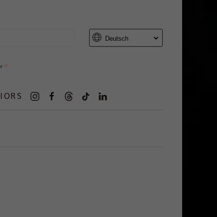
er
IORS