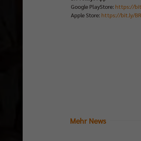
TV
Google PlayStore:
https://bi
auf
Apple Store:
https://bit.ly/
SPORT1
übertragen.
Ab
Spielbeginn
um
13.45
Uhr
läuft
das
Match
hier
Mehr News
im
Stream:
http://bit.ly/SPORT1StreamPokalfinale