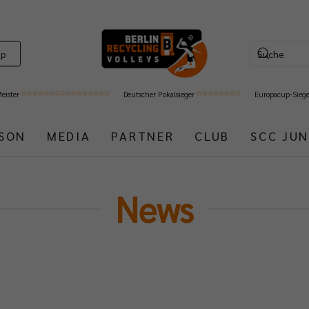
op
Meister
Deutscher Pokalsieger
Europacup-Sieg
ISON
MEDIA
PARTNER
CLUB
SCC JUN
News