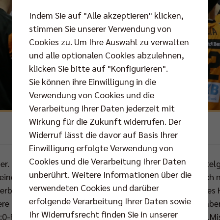
Indem Sie auf "Alle akzeptieren" klicken,
stimmen Sie unserer Verwendung von
Cookies zu. Um Ihre Auswahl zu verwalten
und alle optionalen Cookies abzulehnen,
klicken Sie bitte auf "Konfigurieren".
Sie können ihre Einwilligung in die
Verwendung von Cookies und die
Verarbeitung Ihrer Daten jederzeit mit
Wirkung für die Zukunft widerrufen. Der
Foto: Eckhard Herfet
Widerruf lässt die davor auf Basis Ihrer
Einwilligung erfolgte Verwendung von
Cookies und die Verarbeitung Ihrer Daten
der. Eigentlich wähnten sich die BR Volleys nach zwei Tite
unberührt. Weitere Informationen über die
 einem guten Weg, ihre Liebe zum K.O.-Wettbewerb doch 
verwendeten Cookies und darüber
erby gegen die Netzhoppers lässt die Pokal-Statistik des
erfolgende Verarbeitung Ihrer Daten sowie
e Interpretation zu. Zum dritten Mal in vier Jahren haben
Ihr Widerrufsrecht finden Sie in unserer
0-Führung mit einer 2:3-Niederlage vorzeitig von der „