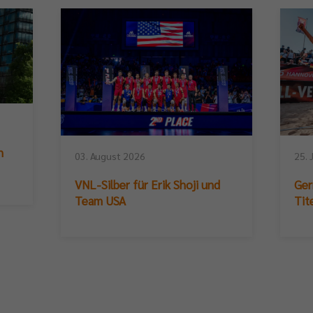
n
03. August 2026
25. 
VNL-Silber für Erik Shoji und
Ger
Team USA
Tit