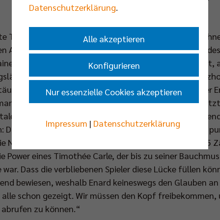
Datenschutzerklärung
.
 Titelentscheidung dieser Saison wird also definitiv ohn
Alle akzeptieren
sen Aufmerksamkeit nun wieder ganz der Volleyball Bundes
ner Cedric Enard und seiner Mannschaft nicht viel Zeit, a
Konfigurieren
läufig die beste Therapie. „Das Match gegen die Netzhop
täuschung riesig. Wir können und müssen uns jetzt über E
Nur essenzielle Cookies akzeptieren
 man sich aber nur von Punkt zu Punkt. So müssen wir jetz
ntale Herausforderung. Woran es zuletzt neben der fehlen
Impressum
|
Datenschutzerklärung
h: Durchschlagskraft im Angriff. Einzig Benjamin Patch p
die Netzhoppers bei seinen 66 Angriffen (!) insgesamt 35 Z
e Power eines Timothée Carle, der bis zu seiner Bauchmusk
war. Dass die verbliebenen Spieler diese Lücke füllen kön
end bewiesen, weshalb Enard keineswegs den Glauben an 
 alle schon gezeigt. Wir müssen den Kopf freibekommen, u
r abrufen zu können.“