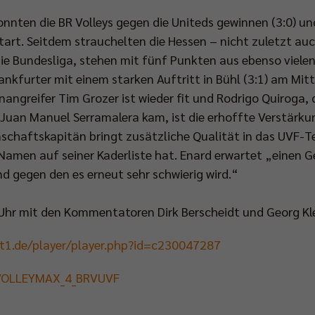
nnten die BR Volleys gegen die Uniteds gewinnen (3:0) un
art. Seitdem strauchelten die Hessen – nicht zuletzt auc
ie Bundesliga, stehen mit fünf Punkten aus ebenso vielen
Frankfurter mit einem starken Auftritt in Bühl (3:1) am Mi
angreifer Tim Grozer ist wieder fit und Rodrigo Quiroga,
Juan Manuel Serramalera kam, ist die erhoffte Verstärkun
schaftskapitän bringt zusätzliche Qualität in das UVF-
Namen auf seiner Kaderliste hat. Enard erwartet „einen 
nd gegen den es erneut sehr schwierig wird.“
hr mit den Kommentatoren Dirk Berscheidt und Georg Klei
rt1.de/player/player.php?id=c230047287
y/VOLLEYMAX_4_BRVUVF