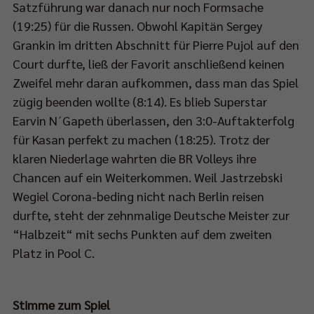
Satzführung war danach nur noch Formsache
d
(19:25) für die Russen. Obwohl Kapitän Sergey
Grankin im dritten Abschnitt für Pierre Pujol auf den
00
Court durfte, ließ der Favorit anschließend keinen
Zweifel mehr daran aufkommen, dass man das Spiel
zügig beenden wollte (8:14). Es blieb Superstar
-
Earvin N´Gapeth überlassen, den 3:0-Auftakterfolg
für Kasan perfekt zu machen (18:25). Trotz der
klaren Niederlage wahrten die BR Volleys ihre
RT1
Chancen auf ein Weiterkommen. Weil Jastrzebski
rtragen.
Wegiel Corona-beding nicht nach Berlin reisen
durfte, steht der zehnmalige Deutsche Meister zur
elbeginn
“Halbzeit“ mit sechs Punkten auf dem zweiten
Platz in Pool C.
45
Stimme zum Spiel
t