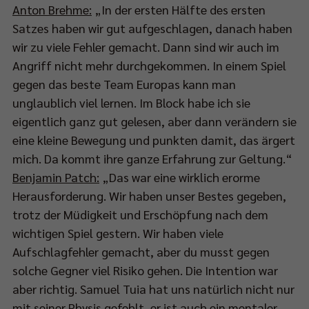
Anton Brehme:
„In der ersten Hälfte des ersten
Satzes haben wir gut aufgeschlagen, danach haben
ch
wir zu viele Fehler gemacht. Dann sind wir auch im
Angriff nicht mehr durchgekommen. In einem Spiel
gegen das beste Team Europas kann man
eam:
unglaublich viel lernen. Im Block habe ich sie
p://bit.ly/SPORT1StreamPokalfinale
eigentlich ganz gut gelesen, aber dann verändern sie
eine kleine Bewegung und punkten damit, das ärgert
mich. Da kommt ihre ganze Erfahrung zur Geltung.“
Benjamin Patch:
„Das war eine wirklich erorme
s
Herausforderung. Wir haben unser Bestes gegeben,
tere
trotz der Müdigkeit und Erschöpfung nach dem
m
wichtigen Spiel gestern. Wir haben viele
lfinale
Aufschlagfehler gemacht, aber du musst gegen
et
solche Gegner viel Risiko gehen. Die Intention war
n
aber richtig. Samuel Tuia hat uns natürlich nicht nur
mit seiner Physis gefehlt, er ist auch ein mentaler