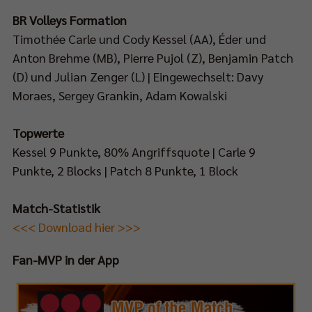
tzig“:
BR Volleys Formation
p://bit.ly/LiebeGrüßevomSterbebett
Timothée Carle und Cody Kessel (AA), Éder und
Anton Brehme (MB), Pierre Pujol (Z), Benjamin Patch
(D) und Julian Zenger (L) | Eingewechselt: Davy
Moraes, Sergey Grankin, Adam Kowalski
Topwerte
Kessel 9 Punkte, 80% Angriffsquote | Carle 9
Punkte, 2 Blocks | Patch 8 Punkte, 1 Block
Match-Statistik
<<< Download hier >>>
Fan-MVP in der App