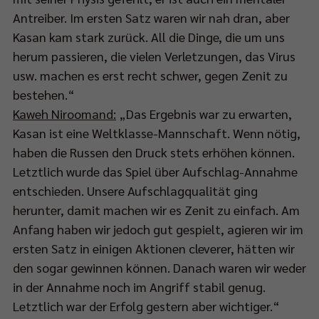
Antreiber. Im ersten Satz waren wir nah dran, aber
Kasan kam stark zurück. All die Dinge, die um uns
al-
herum passieren, die vielen Verletzungen, das Virus
ia-
usw. machen es erst recht schwer, gegen Zenit zu
älen
bestehen.“
Kaweh Niroomand:
„Das Ergebnis war zu erwarten,
Kasan ist eine Weltklasse-Mannschaft. Wenn nötig,
eys.
haben die Russen den Druck stets erhöhen können.
Letztlich wurde das Spiel über Aufschlag-Annahme
entschieden. Unsere Aufschlagqualität ging
herunter, damit machen wir es Zenit zu einfach. Am
Anfang haben wir jedoch gut gespielt, agieren wir im
ndaktuellen
ersten Satz in einigen Aktionen cleverer, hätten wir
cast-
den sogar gewinnen können. Danach waren wir weder
lfolge
in der Annahme noch im Angriff stabil genug.
inherb
Letztlich war der Erfolg gestern aber wichtiger.“