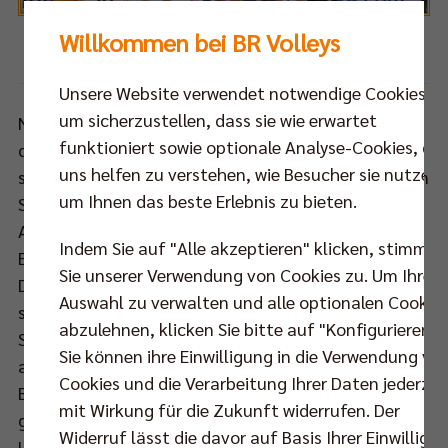
Willkommen bei BR Volleys
Foto: Eckhard Herfet
Unsere Website verwendet notwendige Cookies,
um sicherzustellen, dass sie wie erwartet
Noch vor Beginn des Spiels erreichte die BR Volleys
funktioniert sowie optionale Analyse-Cookies, die
die nächste schlechte Botschaft: Samuel Tuia hat
uns helfen zu verstehen, wie Besucher sie nutzen,
sich am Dienstag bei seinem letzten Aufschlag einen
um Ihnen das beste Erlebnis zu bieten.
Sehnenriss im linken Fuß zugezogen. Der
Außenangreifer wird in diesem Jahr nicht mehr zum
Indem Sie auf "Alle akzeptieren" klicken, stimmen
Einsatz kommen können (Ausfallzeit 6-8 Wochen).
Sie unserer Verwendung von Cookies zu. Um Ihre
Die Annahme-Außen-Position stellte sich damit von
Auswahl zu verwalten und alle optionalen Cookie
selbst auf: Cody Kessel rückte wieder in die
abzulehnen, klicken Sie bitte auf "Konfigurieren".
Startformation, die ansonsten gegenüber dem Sieg
Sie können ihre Einwilligung in die Verwendung vo
am Vorabend gegen Ljubljana unverändert blieb. Die
Cookies und die Verarbeitung Ihrer Daten jederzei
Berliner erwischten einen guten Start in diese Partie
mit Wirkung für die Zukunft widerrufen. Der
gegen den Rekordtitelträger der Königsklasse (8:5).
Widerruf lässt die davor auf Basis Ihrer Einwilligu
Langsam im Match ankommend, begann das