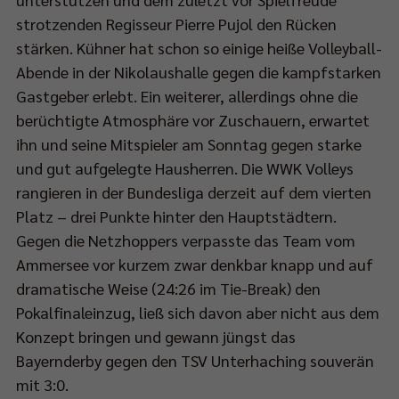
strotzenden Regisseur Pierre Pujol den Rücken
t
stärken. Kühner hat schon so einige heiße Volleyball-
Abende in der Nikolaushalle gegen die kampfstarken
ch
Gastgeber erlebt. Ein weiterer, allerdings ohne die
berüchtigte Atmosphäre vor Zuschauern, erwartet
ihn und seine Mitspieler am Sonntag gegen starke
eam:
und gut aufgelegte Hausherren. Die WWK Volleys
p://bit.ly/SPORT1StreamPokalfinale
rangieren in der Bundesliga derzeit auf dem vierten
Platz – drei Punkte hinter den Hauptstädtern.
Gegen die Netzhoppers verpasste das Team vom
Ammersee vor kurzem zwar denkbar knapp und auf
s
dramatische Weise (24:26 im Tie-Break) den
tere
Pokalfinaleinzug, ließ sich davon aber nicht aus dem
m
Konzept bringen und gewann jüngst das
lfinale
Bayernderby gegen den TSV Unterhaching souverän
et
mit 3:0.
n