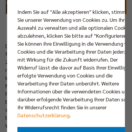
Indem Sie auf "Alle akzeptieren" klicken, stimmen
Sie unserer Verwendung von Cookies zu. Um Ihre
Foto: Eckhard Herfet
Auswahl zu verwalten und alle optionalen Cookie
abzulehnen, klicken Sie bitte auf "Konfigurieren".
Sie können ihre Einwilligung in die Verwendung vo
Die Nikolaushalle war bisher stets ein gutes Pflaster
Cookies und die Verarbeitung Ihrer Daten jederzei
für die BR Volleys. Seit dem Herrschinger Aufstieg
mit Wirkung für die Zukunft widerrufen. Der
2014 haben die Männer von der Spree dort zwar
Widerruf lässt die davor auf Basis Ihrer Einwilligu
meist hart umkämpfte Spiele erlebt, sind jedoch
erfolgte Verwendung von Cookies und die
letztlich immer als Sieger vom Parkett gegangen.
Verarbeitung Ihrer Daten unberührt. Weitere
Neuzugang Denys Kaliberda, für den es sowohl die
Informationen über die verwendeten Cookies und
Premiere im BR Volleys Trikot als auch in der
darüber erfolgende Verarbeitung Ihrer Daten sowi
beengten Herrschinger Spielhalle sein wird, möchte
Ihr Widerrufsrecht finden Sie in unserer
sofort helfen, damit sich an dieser Bilanz
Datenschutzerklärung
.
bestenfalls nichts ändert: „Die Zielsetzung ist klar:
Wir wollen drei Punkte holen. Es braucht die nötige