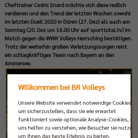
Cheftrainer Cedric Enard möchte sich diese redlich
verdienen und den Trend der letzten Wochen sowohl
im letzten Duell 2020 in Düren (27. Dez) als auch am
Sonntag (20. Dez um 16.00 Uhr auf sporttotal.tv) im
Match gegen die WWK Volleys Herrsching bestätigen.
Trotz der weiterhin großen Verletzungssorgen reist
ein schlagkräftiges Team nach Bayern an den
Ammersee.
Willkommen bei BR Volleys
Unsere Website verwendet notwendige Cookies,
um sicherzustellen, dass sie wie erwartet
funktioniert sowie optionale Analyse-Cookies, die
uns helfen zu verstehen, wie Besucher sie nutzen,
um Ihnen das beste Erlebnis zu bieten.