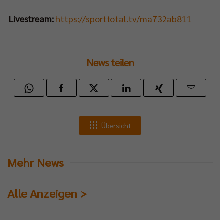
Livestream:
https://sporttotal.tv/ma732ab811
al-
ia-
News teilen
älen
eys.
Übersicht
Mehr News
ndaktuellen
Alle Anzeigen >
cast-
lfolge
inherb