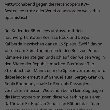
Mittwochabend gegen die Netzhoppers KW-
lfinale
Bestensee trotz aller Verletzungssorgen weiterhin
d
optimistisch.
00
Der Kader der BR Volleys umfasst mit den
nachverpflichteten Kévin Le Roux und Denys
Kaliberda inzwischen ganze 16 Spieler. Zwölf davon
-
werden am Samstagmorgen in den Bus von Prima-
Klima-Reisen steigen und sich auf den weiten Weg in
den Süden der Republik machen. Busfahrer Tilo
RT1
Strohbach, der Mann, dem die Spieler vertrauen, wird
rtragen.
dabei leider erneut auf Samuel Tuia, Sergey Grankin,
Robin Baghdady sowie Le Roux als Passagiere
elbeginn
verzichten müssen. Wie schon beim Heimsieg gegen
die Netzhoppers müssen diese weiterhin pausieren.
Dafür wird Ex-Kapitän Sebastian Kühner das Team
45
unterstützen und dem zuletzt vor Spielfreude