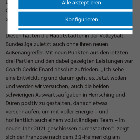
Lockerheit und wenn wir dann mit den großen
Alle akzeptieren
Qualitäten, die ich in der Mannschaft sehe, gut
spielen, stellt sich auch der Erfolg ein.“
Konfigurieren
Diesen hatten die Hauptstädter in der Volleyball
Nur essenzielle Cookies akzeptieren
Bundesliga zuletzt auch ohne ihren neuen
Außenangreifer. Mit neun Punkten aus den letzten
Impressum
|
Datenschutzerklärung
drei Partien und den dabei gezeigten Leistungen war
Coach Cedric Enard absolut zufrieden. „Ich sehe
eine Entwicklung und darum geht es. Jetzt wollen
und werden wir versuchen, auch die beiden
schwierigen Auswärtsaufgaben in Herrsching und
Düren positiv zu gestalten, danach etwas
verschnaufen, um mit voller Energie – und
hoffentlich auch einem vollständigen Team – im
neuen Jahr 2021 geschlossen durchstarten“, zeigt
sich der Franzose nach dem 3:1-Heimerfolg am