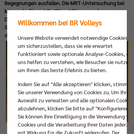
Begegnungen ausfallen. Die MRT-Untersuchung bei
Mannschaftsarzt Dr. Oliver Miltner ergab am
Dienstag einen Außenbandanriss im linken
Willkommen bei BR Volleys
Sprunggelenk beim besten Berliner Punktesammler
der laufenden Saison.
Unsere Website verwendet notwendige Cookies,
um sicherzustellen, dass sie wie erwartet
funktioniert sowie optionale Analyse-Cookies, die
uns helfen zu verstehen, wie Besucher sie nutzen,
um Ihnen das beste Erlebnis zu bieten.
Indem Sie auf "Alle akzeptieren" klicken, stimmen
Sie unserer Verwendung von Cookies zu. Um Ihre
Auswahl zu verwalten und alle optionalen Cookie
abzulehnen, klicken Sie bitte auf "Konfigurieren".
Sie können ihre Einwilligung in die Verwendung vo
Cookies und die Verarbeitung Ihrer Daten jederzei
mit Wirkung für die Zukunft widerrufen. Der
Foto: Eckhard Herfet