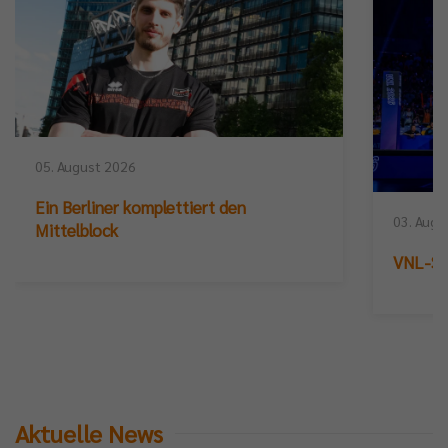
05. August 2026
Ein Berliner komplettiert den
03. Augu
Mittelblock
VNL-Sil
Aktuelle News