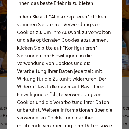
Ihnen das beste Erlebnis zu bieten.
Indem Sie auf "Alle akzeptieren" klicken,
stimmen Sie unserer Verwendung von
Cookies zu. Um Ihre Auswahl zu verwalten
und alle optionalen Cookies abzulehnen,
klicken Sie bitte auf "Konfigurieren".
Sie können ihre Einwilligung in die
Verwendung von Cookies und die
Verarbeitung Ihrer Daten jederzeit mit
Wirkung für die Zukunft widerrufen. Der
Widerruf lässt die davor auf Basis Ihrer
Foto: Michael Hundt
Einwilligung erfolgte Verwendung von
Cookies und die Verarbeitung Ihrer Daten
use“ erreichte die BR Volleys mit dem Ausfall von Topsc
unberührt. Weitere Informationen über die
e Botschaft. Das Berliner Lazarett wurde also zum Jahresa
verwendeten Cookies und darüber
s wieder im Kader stehen konnte. Erfreuliche Nachrichte
erfolgende Verarbeitung Ihrer Daten sowie