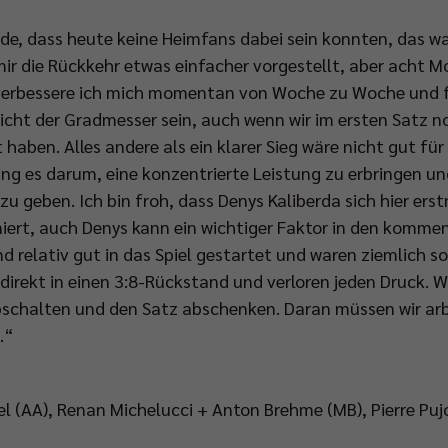
ade, dass heute keine Heimfans dabei sein konnten, das w
ir die Rückkehr etwas einfacher vorgestellt, aber acht 
erbessere ich mich momentan von Woche zu Woche und fü
icht der Gradmesser sein, auch wenn wir im ersten Satz 
 haben. Alles andere als ein klarer Sieg wäre nicht gut fü
ng es darum, eine konzentrierte Leistung zu erbringen un
zu geben. Ich bin froh, dass Denys Kaliberda sich hier ers
ainiert, auch Denys kann ein wichtiger Faktor in den kom
nd relativ gut in das Spiel gestartet und waren ziemlich s
 direkt in einen 3:8-Rückstand und verloren jeden Druck. 
abschalten und den Satz abschenken. Daran müssen wir arbe
.“
l (AA), Renan Michelucci + Anton Brehme (MB), Pierre Pujo