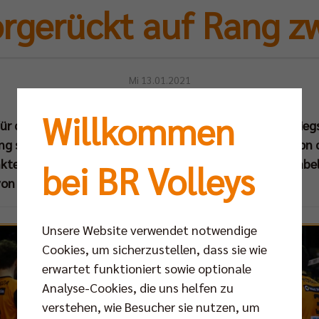
rgerückt auf Rang z
Mi 13.01.2021
Willkommen
ür die BR Volleys: Dank eines ungefährdeten 3:0-Heimsiegs
g starten die Berliner mit der vollen Punktausbeute von d
ten klettert der Hauptstadtclub in der Bundesliga-Tabe
bei BR Volleys
von Spitzenreiter VfB Friedrichshafen.
Unsere Website verwendet notwendige
Cookies, um sicherzustellen, dass sie wie
erwartet funktioniert sowie optionale
Analyse-Cookies, die uns helfen zu
verstehen, wie Besucher sie nutzen, um