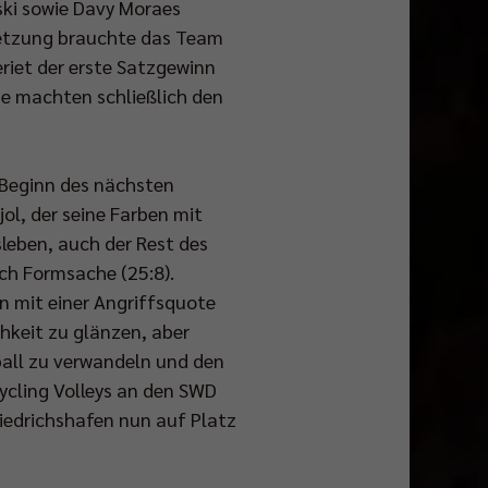
ski sowie Davy Moraes
setzung brauchte das Team
eriet der erste Satzgewinn
e machten schließlich den
u Beginn des nächsten
ol, der seine Farben mit
sleben, auch der Rest des
och Formsache (25:8).
n mit einer Angriffsquote
hkeit zu glänzen, aber
ball zu verwandeln und den
cycling Volleys an den SWD
riedrichshafen nun auf Platz