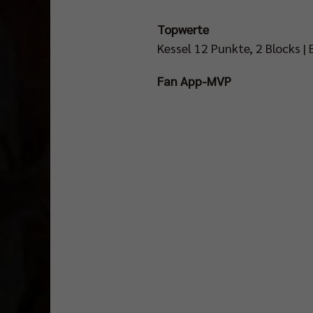
TV
Topwerte
auf
Kessel 12 Punkte, 2 Blocks |
SPORT1
übertragen.
Fan App-MVP
Ab
Spielbeginn
um
13.45
Uhr
läuft
das
Match
hier
im
Stream:
http://bit.ly/SPORT1StreamPokalfinale