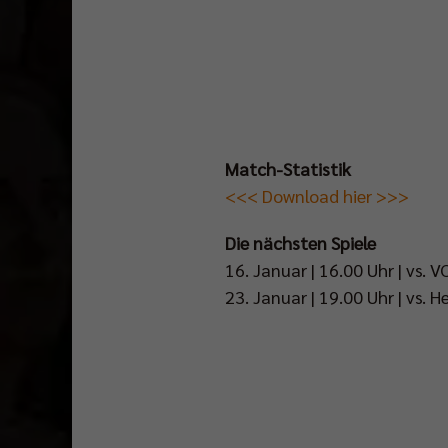
Alles
Weitere
zum
Match-Statistik
Pokalfinale
<<< Download hier >>>
findet
Die nächsten Spiele
man
16. Januar | 16.00 Uhr | vs. 
auf
23. Januar | 19.00 Uhr | vs. H
den
Social-
Media-
Kanälen
der
BR