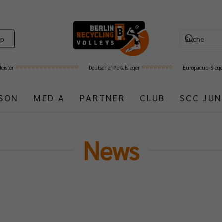
op
Meister
Deutscher Pokalsieger
Europacup-Sieg
ISON
MEDIA
PARTNER
CLUB
SCC JUN
News