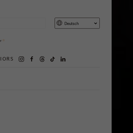
er
IORS