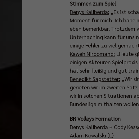
Stimmen zum Spiel
Denys Kaliberda:
„Es ist sch
Moment für mich. Ich habe m
eben bemerkbar. Trotzdem v
Unterhaching kann für uns n
einige Fehler zu viel gemacht
Kaweh Niroomand:
„Heute gi
einigen Akteuren Spielpraxis 
hat sehr fleißig und gut tr
Das
Benedikt Sagstetter:
„Wir si
Pokalfinale
gerieten wir im zweiten Satz
wird
wir in solchen Situationen 
ab
Bundesliga mithalten wollen
14.00
Uhr
BR Volleys Formation
im
Denys Kaliberda + Cody Kesse
Free-
Adam Kowalski (L)