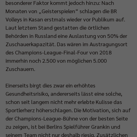
besonderer Faktor kommt jedoch hinzu: Nach
Monaten von „Geisterspielen“ schlagen die BR
tzig“:
Volleys in Kasan erstmals wieder vor Publikum auf.
p://bit.ly/LiebeGrüßevomSterbebett
Laut letztem Stand gestatten die örtlichen
Behörden in Russland eine Auslastung von 50% der
Zuschauerkapazität. Das wären im Austragungsort
des Champions-League-Final-Four von 2018
immerhin noch 2.500 von möglichen 5.000
Zuschauern.
Einerseits birgt dies zwar ein erhöhtes
Gesundheitsrisiko, andererseits lässt eine solche,
schon seit langem nicht mehr erlebte Kulisse das
Sportlerherz höherschlagen. Die Motivation, sich auf
der Champions-League-Bühne von der besten Seite
zu zeigen, ist bei Berlins Spielführer Grankin und
seinem Team nicht nur deshalb riesig. Zusätzlichen