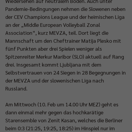
Wiedersehen auf neutralem Boden. Auch unter
lfinale
Pandemie-Bedingungen nehmen die Slowenen neben
d
der CEV Champions League und der heimischen Liga
an der „Middle European Volleyball Zonal
00
Association“, kurz MEVZA, teil. Dort liegt die
Mannschaft um den Cheftrainer Matija Plesko mit
fünf Punkten aber drei Spielen weniger als
Spitzenreiter Merkur Maribor (SLO) aktuell auf Rang
-
drei. Insgesamt kommt Ljubljana mit dem
Selbstvertrauen von 24 Siegen in 28 Begegnungen in
der MEVZA und der slowenischen Liga nach
RT1
Russland.
rtragen.
Am Mittwoch (10. Feb um 14.00 Uhr MEZ) geht es
elbeginn
dann einmal mehr gegen das hochkarätige
Starensemble von Zenit Kasan, welches die Berliner
45
beim 0:3 (21:25, 19:25, 18:25) im Hinspiel nur im