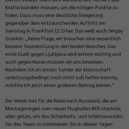
Kräfte bündeln müssen, um die nötigen Punkte zu
holen. Dazu muss eine deutliche Steigerung
gegenüber dem enttäuschenden Auftritt am
al-
Samstag in Frankfurt (2:3) her. Das weiß auch Sergey
ia-
Grankin: „Keine Frage, wir brauchen eine wesentlich
älen
bessere Teamleistung in den beiden Matches. Das
erste Duell gegen Ljubljana wird extrem wichtig und
auch gegen Kasan müssen wir uns beweisen.
eys.
Nachdem ich im ersten Turnier der Mannschaft
verletzungsbedingt noch nicht voll helfen konnte,
möchte ich jetzt einen größeren Beitrag leisten.“
Der Verein hat für die Reise nach Russland, die am
ndaktuellen
Montagmorgen vom neuen Flughafen BER startete,
cast-
alles getan, um das Sicherheits- und Infektionsrisiko
lfolge
für das Team zu minimieren. Ein in diesen Tagen
inherb