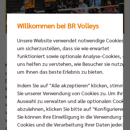
Willkommen bei BR Volleys
Unsere Website verwendet notwendige Cookies,
Foto: Eckhard Herfet
um sicherzustellen, dass sie wie erwartet
funktioniert sowie optionale Analyse-Cookies, die
uns helfen zu verstehen, wie Besucher sie nutzen,
Nach dem Rückzug von Jastrzebski Wegiel (POL) aus
um Ihnen das beste Erlebnis zu bieten.
dem Wettbewerb treffen sich – wie schon im
Dezember in Berlin – nur drei von vier Mannschaften
Indem Sie auf "Alle akzeptieren" klicken, stimmen
in dieser Woche in Kasan. Alle abgesetzten Partien
Sie unserer Verwendung von Cookies zu. Um Ihre
wurden schon vor Turnierstart mit 3:0 für die
Auswahl zu verwalten und alle optionalen Cookie
verbliebenen Teams gewertet, sodass vor den
abzulehnen, klicken Sie bitte auf "Konfigurieren".
verbleibenden Matches Kasan (12 Pkt) die Tabelle
Sie können ihre Einwilligung in die Verwendung vo
vor den BR Volleys (9 Pkt) und Ljubljana (6 Pkt)
Cookies und die Verarbeitung Ihrer Daten jederzei
anführt. Im Quervergleich aller insgesamt fünf