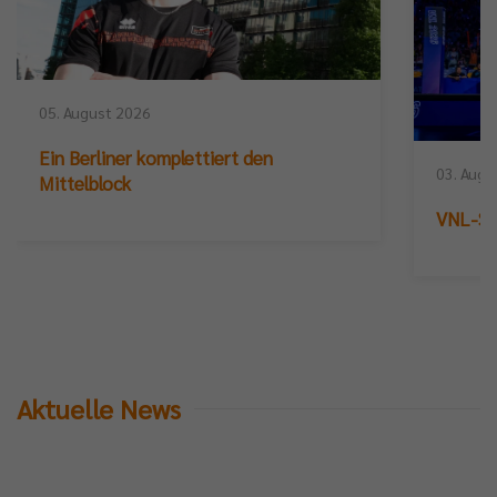
05. August 2026
Ein Berliner komplettiert den
03. Augu
Mittelblock
VNL-Sil
Aktuelle News