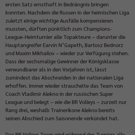
ersten Satz ernsthaft in Bedrängnis bringen
t
konnten. Nachdem die Russen in der heimischen Liga
zuletzt einige wichtige Ausfälle kompensieren
ch
mussten, dürften pünktlich zum Champions-
League-Heimturnier alle Topakteure – darunter die
Hauptangreifer Earvin N’Gapeth, Bartosz Bednorz
und Maxim Mikhailov – wieder zur Verfügung stehen.
eam:
Dass der sechsmalige Gewinner der Königsklasse
p://bit.ly/SPORT1StreamPokalfinale
verwundbarer als in den Vorjahren ist, lässt
zumindest das Abschneiden in der nationalen Liga
erhoffen. Immer wieder strauchelte das Team von
s
Coach Vladimir Alekno in der russischen Super
tere
League und belegt – wie die BR Volleys – zurzeit nur
m
Rang drei, weshalb Trainerikone Alekno bereits
seinen Abschied zum Saisonende verkündet hat.
lfinale
et
Das BR Volleys Team wird während des Turniers alle
n