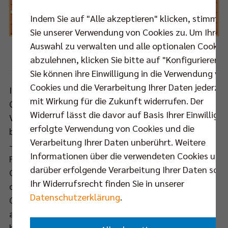
Indem Sie auf "Alle akzeptieren" klicken, stimmen
Sie unserer Verwendung von Cookies zu. Um Ihre
Auswahl zu verwalten und alle optionalen Cookie
Foto: CEV
abzulehnen, klicken Sie bitte auf "Konfigurieren".
Sie können ihre Einwilligung in die Verwendung vo
Cookies und die Verarbeitung Ihrer Daten jederzei
Itas Trentino hat sich sowohl in zwei
mit Wirkung für die Zukunft widerrufen. Der
Qualifikationsturnieren als auch in der
Widerruf lässt die davor auf Basis Ihrer Einwilligu
Vorrundengruppe als Gewinner durchgesetzt und
erfolgte Verwendung von Cookies und die
blieb dabei in insgesamt zehn Duellen ungeschlagen
Verarbeitung Ihrer Daten unberührt. Weitere
– unter anderem gegen Novosibirsk, Moskau und
Informationen über die verwendeten Cookies und
Friedrichshafen. Im Kader des dreimaligen
darüber erfolgende Verarbeitung Ihrer Daten sowi
Champions-League-Siegers stehen zahlreiche Stars
Ihr Widerrufsrecht finden Sie in unserer
der internationalen Volleyballszene – neben Simone
Datenschutzerklärung
.
Giannelli, Ricardo Lucarelli und Nimir Abdel-Aziz
auch der ehemalige Berliner Srecko Lisinac. In der
heimischen Liga belegt der fünffache Klub-