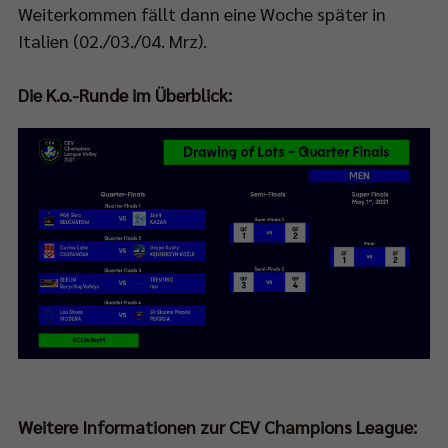
Weiterkommen fällt dann eine Woche später in
t
Italien (02./03./04. Mrz).
ch
Die K.o.-Runde im Überblick:
eam:
p://bit.ly/SPORT1StreamPokalfinale
s
tere
m
lfinale
et
Weitere Informationen zur CEV Champions League:
n