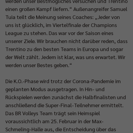
werden unser Bestmögliches versuchen und Trentino
lfinale
einen großen Kampf liefern.“ Außenangreifer Samuel
d
Tuia teilt die Meinung seines Coaches: „Jeder von
uns ist glücklich, im Viertelfinale der Champions
00
League zu stehen. Das war vor der Saison eines
unserer Ziele. Wir brauchen nicht darüber reden, dass
Trentino zu den besten Teams in Europa und sogar
der Welt zählt. Jedem ist klar, was uns erwartet. Wir
-
werden unser Bestes geben.“
Die K.O.-Phase wird trotz der Corona-Pandemie im
RT1
geplanten Modus ausgetragen. In Hin- und
rtragen.
Rückspielen werden zunächst die Halbfinalisten und
anschließend die Super-Final-Teilnehmer ermittelt.
elbeginn
Das BR Volleys Team trägt sein Heimspiel
voraussichtlich am 25. Februar in der Max-
45
Schmeling-Halle aus, die Entscheidung über das