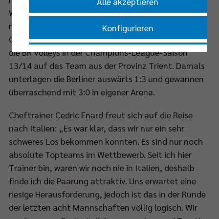
Alle akzeptieren
Weltmeister zurzeit Rang drei hinter den ebenfalls
noch in der Königsklasse vertretenen Cucine Lube
Konfigurieren
Civitanova und Sir Sicoma Perugia. Zuletzt trafen
die BR Volleys in der Champions-League-Saison
Nur essenzielle Cookies akzeptieren
13/14 auf das Team aus der Provinz Trient. Damals
unterlagen die Berliner auswärts 1:3 und gewannen
Impressum
|
Datenschutzerklärung
überraschend mit 3:0 in eigener Arena.
Cheftrainer Cedric Enard freut sich auf die Reise
nach Italien: „Es war klar, dass wir nur ein sehr
schweres Los bekommen konnten. Es sind nur noch
absolute Topteams im Wettbewerb. Seit ich hier
Trainer bin, waren wir noch nie in Italien, deshalb
finde ich die Paarung attraktiv. Uns erwartet eine
riesige Herausforderung, jedoch ist das in der Runde
der letzten acht Mannschaften völlig logisch. Wir