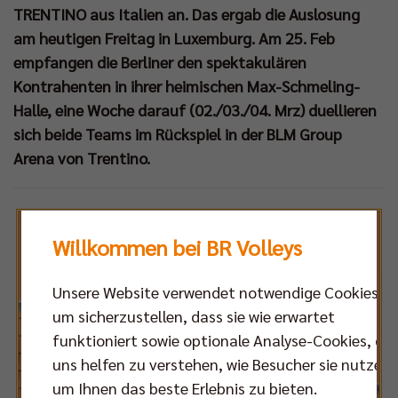
TRENTINO aus Italien an. Das ergab die Auslosung
am heutigen Freitag in Luxemburg. Am 25. Feb
empfangen die Berliner den spektakulären
Kontrahenten in ihrer heimischen Max-Schmeling-
Halle, eine Woche darauf (02./03./04. Mrz) duellieren
sich beide Teams im Rückspiel in der BLM Group
Arena von Trentino.
Willkommen bei BR Volleys
Unsere Website verwendet notwendige Cookies,
um sicherzustellen, dass sie wie erwartet
funktioniert sowie optionale Analyse-Cookies, die
uns helfen zu verstehen, wie Besucher sie nutzen,
um Ihnen das beste Erlebnis zu bieten.