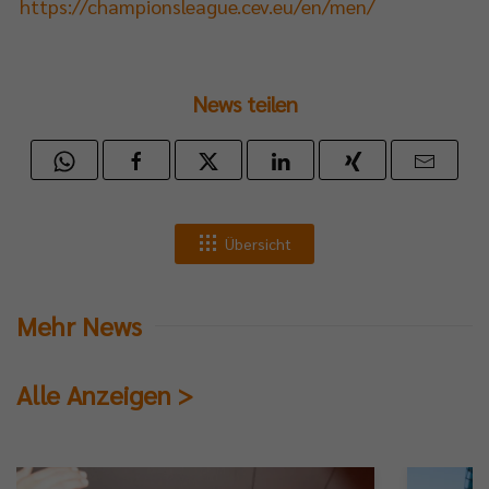
https://championsleague.cev.eu/en/men/
al-
News teilen
ia-
älen
Übersicht
eys.
Mehr News
Alle Anzeigen >
ndaktuellen
cast-
lfolge
inherb