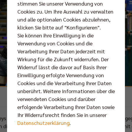
stimmen Sie unserer Verwendung von
Cookies zu. Um Ihre Auswahl zu verwalten
und alle optionalen Cookies abzulehnen,
klicken Sie bitte auf "Konfigurieren".
Sie können ihre Einwilligung in die
Verwendung von Cookies und die
Verarbeitung Ihrer Daten jederzeit mit
Wirkung für die Zukunft widerrufen. Der
Widerruf lässt die davor auf Basis Ihrer
Einwilligung erfolgte Verwendung von
Cookies und die Verarbeitung Ihrer Daten
unberührt. Weitere Informationen über die
verwendeten Cookies und darüber
Foto: Eckhard Herfet
erfolgende Verarbeitung Ihrer Daten sowie
Ihr Widerrufsrecht finden Sie in unserer
lleys Trainer Cedric Enard das jüngste Bundesligamatch g
Datenschutzerklärung
.
nn dieser Woche war der Franzose zuversichtlich, denn mit