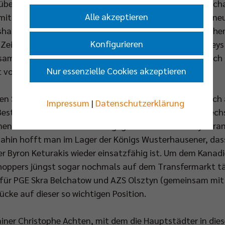
 überzeugender Sieg gegen die "LüneHünen" am Mittwocha
Alle akzeptieren
mit Denys Kaliberda, Timothée Carle und Pierre Pujol erneu
halb geschont werden mussten, auch das Spielgeschehe
Konfigurieren
Zeit nicht erfreut haben. Am Ende konnten die BR Volleys
am wie knapp 3:2 durchsetzen. Das Fazit bleibt dennoch
Nur essenzielle Cookies akzeptieren
it vor Mannschaft und Trainer.
nen Schritt in die richtige Richtung zu machen, bietet s
Impressum
|
Datenschutzerklärung
stensee. Die Brandenburger liegen aktuell auf dem sech
nde (28. Feb) in Mannheim gegen die United Volleys Fran
 dahin hofft man im Lager der Königs Wusterhausener, dass
 Byron Keturakis wieder einsatzfähig ist. Um dem Kanadie
zhoppers jüngst sogar nochmals auf dem Transfermarkt tä
für PGE Skra Belchatow und AZS Olsztyn (gemeinsam mit 
ücke auf dieser so wichtigen Position.
iner Christophe Achten, mit dem die Hauptstädter in dies