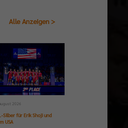
Alle Anzeigen >
August 2026
25. Juli 2026
-Silber für Erik Shoji und
German Beach Club Fin
am USA
Titelpremiere für BR V