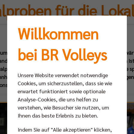
lproben für die Lokal
Willkommen
Fr 19.02.2021
bei BR Volleys
m 18.00 Uhr) bestreiten die BR Volleys ihr letztes Auswär
andkost-Arena Bestensee. Für die beiden Kontrahenten is
ralprobe. Die gastgebenden Netzhoppers KW-Bestensee sp
Unsere Website verwendet notwendige
nnheim, die Hauptstädter schlagen am Donnerstag gegen 
Cookies, um sicherzustellen, dass sie wie
ions League auf.
erwartet funktioniert sowie optionale
Analyse-Cookies, die uns helfen zu
verstehen, wie Besucher sie nutzen, um
Ihnen das beste Erlebnis zu bieten.
Indem Sie auf "Alle akzeptieren" klicken,