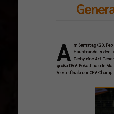
Genera
A
m Samstag (20. Feb u
Hauptrunde in der L
Derby eine Art Gene
große DVV-Pokalfinale in Ma
Viertelfinale der CEV Champ