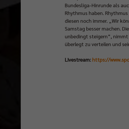
Bundesliga-Hinrunde als auc
Rhythmus haben. Rhythmus bl
diesen noch immer. „Wir kön
Samstag besser machen. Die
unbedingt steigern“, nimmt de
überlegt zu verteilen und se
Livestream:
https://www.sp
Das
Pokalfinale
wird
ab
14.00
Uhr
im
Free-