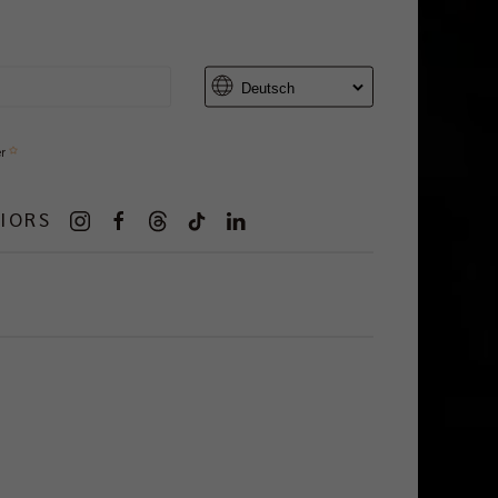
er
IORS