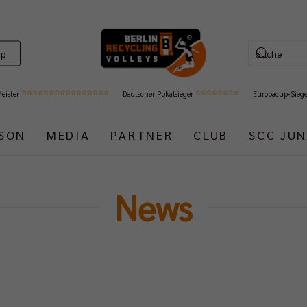
op
Meister
Deutscher Pokalsieger
Europacup-Sieg
ISON
MEDIA
PARTNER
CLUB
SCC JUN
News