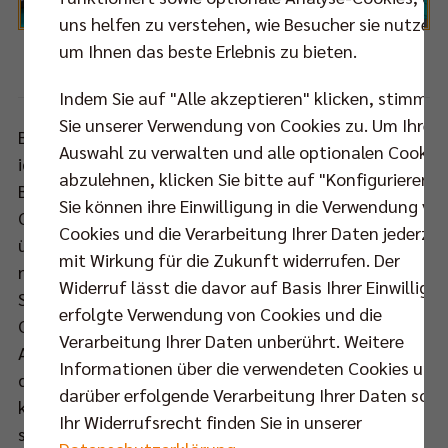
uns helfen zu verstehen, wie Besucher sie nutzen,
um Ihnen das beste Erlebnis zu bieten.
Foto: CEV
Indem Sie auf "Alle akzeptieren" klicken, stimmen
Sie unserer Verwendung von Cookies zu. Um Ihre
Beide Mannschaften begegneten sich mit den
Auswahl zu verwalten und alle optionalen Cookie
identischen Startformationen des Hinspiels und das
abzulehnen, klicken Sie bitte auf "Konfigurieren".
BR Volleys Team fand sehr gut in die Partie. Sergey
Sie können ihre Einwilligung in die Verwendung vo
Grankin etablierte konsequent das schnelle Spiel
Cookies und die Verarbeitung Ihrer Daten jederzei
über die Mitte und Fehler unterliefen den Berlinern
mit Wirkung für die Zukunft widerrufen. Der
nur an der Aufschlaglinie (3:3, 8:8). Nach starkem
Widerruf lässt die davor auf Basis Ihrer Einwilligu
Service von Samuel Tuia erschmetterte Timothée
erfolgte Verwendung von Cookies und die
Carle die erste Führung (12:11). Es war also ein
Verarbeitung Ihrer Daten unberührt. Weitere
Auftaktsatz auf Augenhöhe (19:17, 21:23), in dem
Informationen über die verwendeten Cookies und
die Hauptstädter jedoch ihre Breakchancen nicht
darüber erfolgende Verarbeitung Ihrer Daten sowi
konsequent genug nutzten. Natürlich war es der
Ihr Widerrufsrecht finden Sie in unserer
schon im Hinspiel überragende Nimir Abdel-Aziz, der