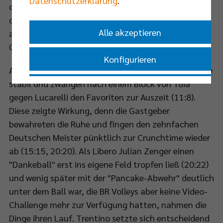
Datenschutzerklärung
.
den ersten Satzball für Itas verwertete, nachdem
der Ballwechsel aufgrund eines nicht
Alle akzeptieren
aufzuklärenden Drückduells zwischen Carle und
Giannelli wiederholt wurde (22:25).
Konfigurieren
Auch in Satz zwei hielten die BR Volleys die Annahme
stabil und zwangen nach einem Block von Tuia
Nur essenzielle Cookies akzeptieren
gegen Lucarelli den Favoriten zur Auszeit (11:8).
Diese zeigte Wirkung, denn die Gastgeber
Impressum
|
Datenschutzerklärung
bewahreten die Ruhe und fingen den zehnfachen
Deutschen Meister pünktlich zur Crunchtime wieder
ab (15:15, 20:20). Als Libero Julian Zenger einen
"Dankeball" erst ins eigene Feld tropfen ließ (20:22)
und wenig später mit der "Pancake-Abwehr" deutlich
unter dem Ball war, die BR Volleys aber keine Video-
Challenge mehr zur Verfügung hatten, nahmen die
Dinge ihren Lauf. Trentino setzte sich entscheidend