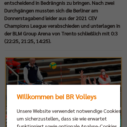
entscheidend in Bedrängnis zu bringen. Nach zwei
Durchgängen mussten sich die Berliner am
Donnerstagabend leider aus der 2021 CEV
Champions League verabschieden und unterlagen in
der BLM Group Arena von Trento schließlich mit 0:3
(22:25, 21:25, 14:25).
Willkommen bei BR Volleys
Unsere Website verwendet notwendige Cookies,
um sicherzustellen, dass sie wie erwartet
funktioniert sowie optionale Analyse-Cookies, die