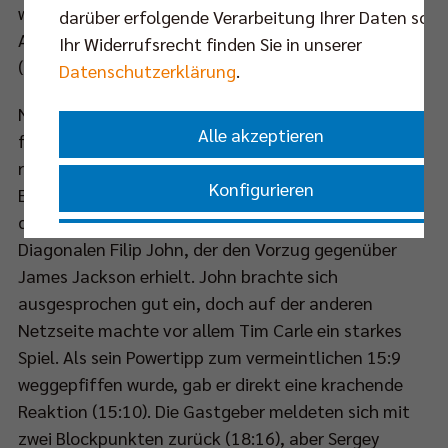
weiteres Service-Ass nach (18:10) und der
darüber erfolgende Verarbeitung Ihrer Daten sowi
Auftaktsatz ging verdient an die Hauptstädter
Ihr Widerrufsrecht finden Sie in unserer
(25:16).
Datenschutzerklärung
.
Nach einem Patch-Block gab man auch in Satz zwei
Alle akzeptieren
früh den Ton an (6:3). Coach Christophe Achten
reagierte bei den Netzhoppers mit den
Konfigurieren
Einwechslungen von Außenangreifer Karli Allik und
dem gerade erst vom VCO nachverpflichteten
Nur essenzielle Cookies akzeptieren
Diagonalen Filip John, der den Vorzug gegenüber
James Jackson erhielt. John brachte sich
ausgesprochen gut ein, doch auf der anderen
Impressum
|
Datenschutzerklärung
Netzseite machte vor allem Tim Carle ein starkes
Spiel. Als sein Powertipp zum vermeintlichen 15:9
weggepfiffen wurde, gab er direkt eine krachende
Reaktion (15:10). Die Gastgeber meldeten sich mit
zwei Blockpunkten zurück (18:16), aber Sergey