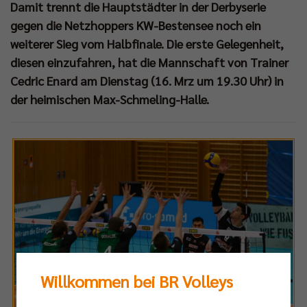
Damit trennt die Hauptstädter in der Derbyserie
gegen die Netzhoppers KW-Bestensee noch ein
weiterer Sieg vom Halbfinale. Die erste Gelegenheit,
diesen einzufahren, hat die Mannschaft von Trainer
Cedric Enard am Dienstag (16. Mrz um 19.30 Uhr) in
der heimischen Max-Schmeling-Halle.
Willkommen bei BR Volleys