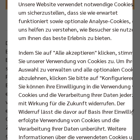
Unsere Website verwendet notwendige Cookies,
um sicherzustellen, dass sie wie erwartet
funktioniert sowie optionale Analyse-Cookies, die
Foto: Michael Hundt
uns helfen zu verstehen, wie Besucher sie nutzen,
um Ihnen das beste Erlebnis zu bieten.
Die BR Volleys gingen in der zu erwartenden Playoff-
Besetzung in dieses erste Viertelfinalmatch. Im
Indem Sie auf "Alle akzeptieren" klicken, stimmen
Block war Youngster Anton Brehme, der wie mehrere
Sie unserer Verwendung von Cookies zu. Um Ihre
seiner Teamkollegen zuletzt gegen Herrsching eine
Auswahl zu verwalten und alle optionalen Cookie
Pause bekam, zurück und sofort präsent. Das
abzulehnen, klicken Sie bitte auf "Konfigurieren".
Berliner Block- und Abwehrverhalten ließ nur wenige
Sie können ihre Einwilligung in die Verwendung vo
erfolgreiche Angriffe des Heimteams zu und Asse
Cookies und die Verarbeitung Ihrer Daten jederzei
von Éder (5:2) und Timothée Carle (13:7) standen
mit Wirkung für die Zukunft widerrufen. Der
exemplarisch für den sehr hohen Aufschlagdruck der
Widerruf lässt die davor auf Basis Ihrer Einwilligu
Gäste. Die BR Volleys zeigten die nötige
erfolgte Verwendung von Cookies und die
Zielstrebigkeit, die es in den Playoffs braucht und
Verarbeitung Ihrer Daten unberührt. Weitere
gaben keinen Deut nach. Benjamin Patch legte ein
Informationen über die verwendeten Cookies und