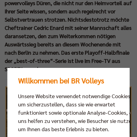
powervolleys Düren, die nicht nur den Heimvorteil auf
ihrer Seite wissen, sondern auch regelrecht vor
Selbstvertrauen strotzen. Nichtsdestotrotz möchte
Cheftrainer Cedric Enard mit seiner Mannschaft alles
daransetzen, den zum Weiterkommen nötigen
Auswärtssieg bereits an diesem Wochenende mit
nach Berlin zu nehmen. Das erste Playoff-Halbfinale
der „best-of-three“-Serie ist live im Free-TV aus
SPORT1 zu sehen.
Willkommen bei BR Volleys
Unsere Website verwendet notwendige Cookies,
um sicherzustellen, dass sie wie erwartet
funktioniert sowie optionale Analyse-Cookies, die
uns helfen zu verstehen, wie Besucher sie nutzen,
um Ihnen das beste Erlebnis zu bieten.