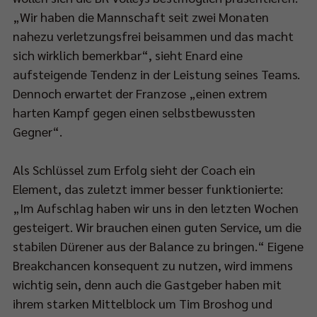
d
„Wir haben die Mannschaft seit zwei Monaten
nahezu verletzungsfrei beisammen und das macht
00
sich wirklich bemerkbar“, sieht Enard eine
aufsteigende Tendenz in der Leistung seines Teams.
Dennoch erwartet der Franzose „einen extrem
harten Kampf gegen einen selbstbewussten
-
Gegner“.
Als Schlüssel zum Erfolg sieht der Coach ein
RT1
Element, das zuletzt immer besser funktionierte:
rtragen.
„Im Aufschlag haben wir uns in den letzten Wochen
gesteigert. Wir brauchen einen guten Service, um die
elbeginn
stabilen Dürener aus der Balance zu bringen.“ Eigene
Breakchancen konsequent zu nutzen, wird immens
45
wichtig sein, denn auch die Gastgeber haben mit
ihrem starken Mittelblock um Tim Broshog und
t