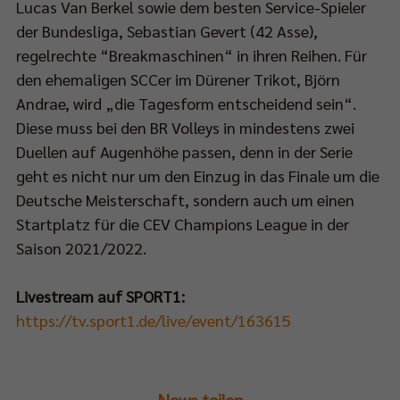
Lucas Van Berkel sowie dem besten Service-Spieler
der Bundesliga, Sebastian Gevert (42 Asse),
ch
regelrechte “Breakmaschinen“ in ihren Reihen. Für
den ehemaligen SCCer im Dürener Trikot, Björn
Andrae, wird „die Tagesform entscheidend sein“.
Diese muss bei den BR Volleys in mindestens zwei
eam:
Duellen auf Augenhöhe passen, denn in der Serie
p://bit.ly/SPORT1StreamPokalfinale
geht es nicht nur um den Einzug in das Finale um die
Deutsche Meisterschaft, sondern auch um einen
Startplatz für die CEV Champions League in der
s
Saison 2021/2022.
tere
m
Livestream auf SPORT1:
https://tv.sport1.de/live/event/163615
lfinale
et
n
News teilen