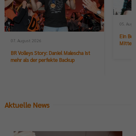
tzig“:
p://bit.ly/LiebeGrüßevomSterbebett
05. Augu
Ein Ber
07. August 2026
Mittelb
BR Volleys Story: Daniel Malescha ist
mehr als der perfekte Backup
Aktuelle News