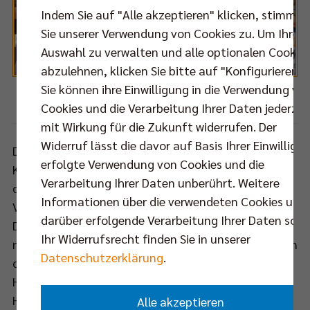
Indem Sie auf "Alle akzeptieren" klicken, stimmen
Sie unserer Verwendung von Cookies zu. Um Ihre
Auswahl zu verwalten und alle optionalen Cookie
abzulehnen, klicken Sie bitte auf "Konfigurieren".
Sie können ihre Einwilligung in die Verwendung vo
Foto: Eckhard Herfet
Cookies und die Verarbeitung Ihrer Daten jederzei
mit Wirkung für die Zukunft widerrufen. Der
Widerruf lässt die davor auf Basis Ihrer Einwilligu
Die bekanntermaßen breite Brust des Powervolleys-
erfolgte Verwendung von Cookies und die
Kapitäns Michael Andrei und seiner Mitstreiter
Verarbeitung Ihrer Daten unberührt. Weitere
dürfte in den vergangenen Wochen noch einmal an
Informationen über die verwendeten Cookies und
Volumen zugelegt haben. Schließlich gehen die
darüber erfolgende Verarbeitung Ihrer Daten sowi
Dürener mit einer bemerkenswerten Siegesserie von
Ihr Widerrufsrecht finden Sie in unserer
neun ungeschlagenen Spielen (davon achtmal 3:0) in
Datenschutzerklärung
.
das Halbfinale gegen den Titelverteidiger aus der
Hauptstadt. Dank einer beeindruckend konstanten
Hauptrunde hat sich das Team von Cheftrainer
Alle akzeptieren