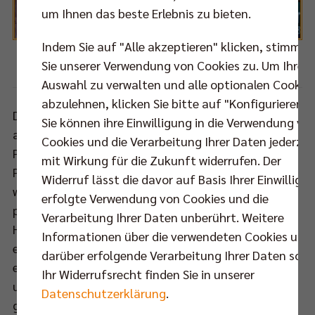
um Ihnen das beste Erlebnis zu bieten.
Indem Sie auf "Alle akzeptieren" klicken, stimmen
Sie unserer Verwendung von Cookies zu. Um Ihre
Foto: Volleyballfreak
Auswahl zu verwalten und alle optionalen Cookie
abzulehnen, klicken Sie bitte auf "Konfigurieren".
Die Kulisse von 1.000 Menschen hat die BR Volleys
Sie können ihre Einwilligung in die Verwendung vo
am Mittwochabend ganz sicher beflügelt. Das
Cookies und die Verarbeitung Ihrer Daten jederzei
Pilotprojekt zur Zuschauerrückkehr bildete einen in
mit Wirkung für die Zukunft widerrufen. Der
Pandemie-Zeiten kaum für möglich gehaltenen,
Widerruf lässt die davor auf Basis Ihrer Einwilligu
würdigen Rahmen für ein Playoff-Halbfinale. Es
erfolgte Verwendung von Cookies und die
passte aus Berliner Sicht gut ins Bild, dass sich die
Verarbeitung Ihrer Daten unberührt. Weitere
Hauptstädter bei diesem Anlass gegenüber Spiel
Informationen über die verwendeten Cookies und
eins deutlich steigern und den Ausgleich in der Serie
darüber erfolgende Verarbeitung Ihrer Daten sowi
erkämpfen konnten. Mit verbessertem Aufschlag
Ihr Widerrufsrecht finden Sie in unserer
und einer stets wachsamen Block-Feld-Abwehr
Datenschutzerklärung
.
gewannen die BR Volleys die ersten beiden Sätze