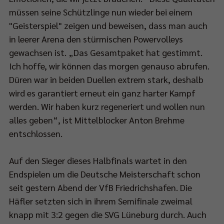
d
müssen seine Schützlinge nun wieder bei einem
"Geisterspiel" zeigen und beweisen, dass man auch
00
in leerer Arena den stürmischen Powervolleys
gewachsen ist. „Das Gesamtpaket hat gestimmt.
Ich hoffe, wir können das morgen genauso abrufen.
Düren war in beiden Duellen extrem stark, deshalb
-
wird es garantiert erneut ein ganz harter Kampf
werden. Wir haben kurz regeneriert und wollen nun
alles geben“, ist Mittelblocker Anton Brehme
RT1
entschlossen.
rtragen.
Auf den Sieger dieses Halbfinals wartet in den
elbeginn
Endspielen um die Deutsche Meisterschaft schon
seit gestern Abend der VfB Friedrichshafen. Die
45
Häfler setzten sich in ihrem Semifinale zweimal
knapp mit 3:2 gegen die SVG Lüneburg durch. Auch
t