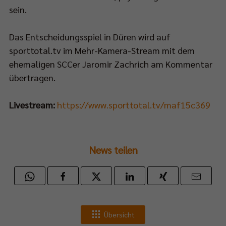
sein.
al-
Das Entscheidungsspiel in Düren wird auf
ia-
sporttotal.tv im Mehr-Kamera-Stream mit dem
älen
ehemaligen SCCer Jaromir Zachrich am Kommentar
übertragen.
eys.
Livestream:
https://www.sporttotal.tv/maf15c369
News teilen
ndaktuellen
cast-
lfolge
inherb
Übersicht