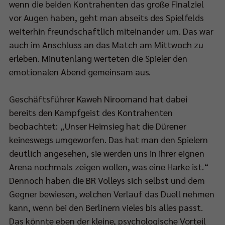
wenn die beiden Kontrahenten das große Finalziel
vor Augen haben, geht man abseits des Spielfelds
ch
weiterhin freundschaftlich miteinander um. Das war
auch im Anschluss an das Match am Mittwoch zu
erleben. Minutenlang werteten die Spieler den
emotionalen Abend gemeinsam aus.
eam:
p://bit.ly/SPORT1StreamPokalfinale
Geschäftsführer Kaweh Niroomand hat dabei
bereits den Kampfgeist des Kontrahenten
beobachtet: „Unser Heimsieg hat die Dürener
s
keineswegs umgeworfen. Das hat man den Spielern
tere
deutlich angesehen, sie werden uns in ihrer eignen
m
Arena nochmals zeigen wollen, was eine Harke ist.“
Dennoch haben die BR Volleys sich selbst und dem
lfinale
Gegner bewiesen, welchen Verlauf das Duell nehmen
et
kann, wenn bei den Berlinern vieles bis alles passt.
n
Das könnte eben der kleine, psychologische Vorteil