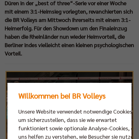
Düren in der „best of three“-Serie vor einer Woche
mit einem 3:1-Heimsieg vorlegten, revanchierten sich
die BR Volleys am Mittwoch ihrerseits mit einem 3:1-
Heimerfolg. Für den Showdown um den Finaleinzug
haben die Rheinländer nun wieder Heimvorteil, die
Berliner indes vielleicht einen kleinen psychologischen
Vorteil.
Willkommen bei BR Volleys
Unsere Website verwendet notwendige Cookies,
um sicherzustellen, dass sie wie erwartet
funktioniert sowie optionale Analyse-Cookies, die
uns helfen zu verstehen, wie Besucher sie nutzen,