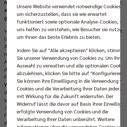
möglichen Finalspielen war eine Auswahlmannschaft
Unsere Website verwendet notwendige Cookies,
aus der Hauptstadt vertreten, zwei davon konnten
um sicherzustellen, dass sie wie erwartet
gewonnen und mit dem Meistertitel gekrönt werden.
funktioniert sowie optionale Analyse-Cookies, die
uns helfen zu verstehen, wie Besucher sie nutzen,
Vor gut zwei Wochen läuteten die SCC JUNIORS in der
um Ihnen das beste Erlebnis zu bieten.
U16 den Medaillenregen ein und brachten aus
Ibbenbüren Silber mit zurück an die Spree. Die
Indem Sie auf "Alle akzeptieren" klicken, stimmen
neuesten Auszeichnungen für die Berliner
Sie unserer Verwendung von Cookies zu. Um Ihre
Auswahlteams glänzen nun sogar golden. Während
Auswahl zu verwalten und alle optionalen Cookie
die BR Volleys in der Max-Schmeling-Halle mir ihren
abzulehnen, klicken Sie bitte auf "Konfigurieren".
Fans die Meisterschaft feierten, spielte am selben
Sie können ihre Einwilligung in die Verwendung vo
Wochenende im 500 Kilometer entfernten Dachau
Cookies und die Verarbeitung Ihrer Daten jederzei
das U14-Team der SG Rotation Prenzlauer Berg groß
mit Wirkung für die Zukunft widerrufen. Der
auf. Keinen Satz gab die Mannschaft um Kapitän
Widerruf lässt die davor auf Basis Ihrer Einwilligu
Jacob Diallo im Turnierverlauf ab und erst der
erfolgte Verwendung von Cookies und die
Finalgegner aus Zirndorf schaffte es gegen die
Verarbeitung Ihrer Daten unberührt. Weitere
dominanten Berliner überhaupt einmal über die 20-
Informationen über die verwendeten Cookies und