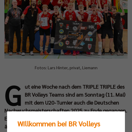
Fotos: Lars Hinter, privat, Liemann
G
ut eine Woche nach dem TRIPLE TRIPLE des
BR Volleys Teams sind am Sonntag (11. Mai)
mit dem U20-Turnier auch die Deutschen
Nachwuchsmeisterschaften 2025 zu Ende gegangen.
Erfreulicherweise waren die Berliner Talente dabei
Willkommen bei BR Volleys
ähnlich erfolgreich wie im Vorjahr. In drei von vier