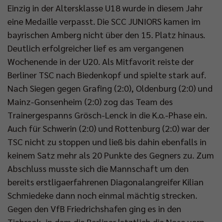
Einzig in der Altersklasse U18 wurde in diesem Jahr
eine Medaille verpasst. Die SCC JUNIORS kamen im
bayrischen Amberg nicht über den 15. Platz hinaus.
Deutlich erfolgreicher lief es am vergangenen
Wochenende in der U20. Als Mitfavorit reiste der
Berliner TSC nach Biedenkopf und spielte stark auf.
Nach Siegen gegen Grafing (2:0), Oldenburg (2:0) und
Mainz-Gonsenheim (2:0) zog das Team des
Trainergespanns Grösch-Lenck in die K.o.-Phase ein.
Auch für Schwerin (2:0) und Rottenburg (2:0) war der
TSC nicht zu stoppen und ließ bis dahin ebenfalls in
keinem Satz mehr als 20 Punkte des Gegners zu. Zum
Abschluss musste sich die Mannschaft um den
bereits erstligaerfahrenen Diagonalangreifer Kilian
Schmiedeke dann noch einmal mächtig strecken.
Gegen den VfB Friedrichshafen ging es in den
Tiebreak, in dem die Berliner letztlich die Nase vorn