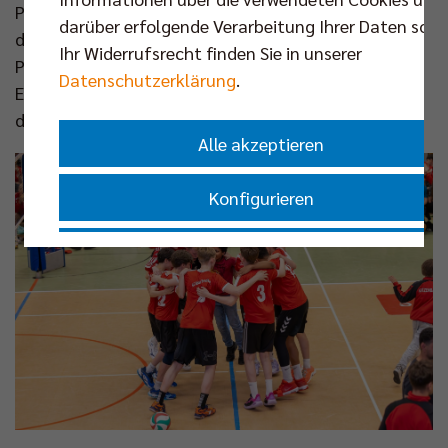
Punkte-Marke (25:10, 25:22). Zuvor ließ RPB auch
darüber erfolgende Verarbeitung Ihrer Daten sowi
dem zweiten Vertreter aus dem Nordwesten, dem SC
Ihr Widerrufsrecht finden Sie in unserer
Potsdam, im Halbfinale, keine Chance (25:11, 25:8).
Datenschutzerklärung
.
Entsprechend verdient war der Titel und euphorisch
der Jubel über Gold.
Alle akzeptieren
Konfigurieren
Nur essenzielle Cookies akzeptieren
Impressum
|
Datenschutzerklärung