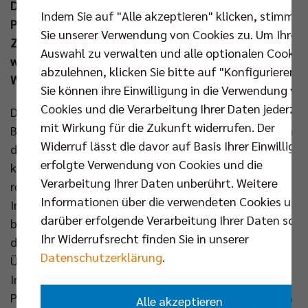
Dyn ihre digitalen Reichweiten stärker auf einer
Indem Sie auf "Alle akzeptieren" klicken, stimmen
Plattform und schaffen einen noch einfacheren
Sie unserer Verwendung von Cookies zu. Um Ihre
Zugang für Fans. Ziel ist es, die Sichtbarkeit der Liga
Auswahl zu verwalten und alle optionalen Cookie
weiter zu erhöhen und zusätzliche
abzulehnen, klicken Sie bitte auf "Konfigurieren".
Wachstumspotenziale zu erschließen.
Sie können ihre Einwilligung in die Verwendung vo
Cookies und die Verarbeitung Ihrer Daten jederzei
Das Free-Spiel der Woche bleibt ein zentraler
mit Wirkung für die Zukunft widerrufen. Der
Bestandteil der Reichweitenstrategie der VBL. Neben
Widerruf lässt die davor auf Basis Ihrer Einwilligu
der Live-Übertragung umfasst das neue Format
erfolgte Verwendung von Cookies und die
künftig einen erweiterten Sendungsvorlauf,
Verarbeitung Ihrer Daten unberührt. Weitere
redaktionelle Einordnungen sowie begleitende
Informationen über die verwendeten Cookies und
Inhalte in den Satzpausen und im Anschluss. Ein
darüber erfolgende Verarbeitung Ihrer Daten sowi
besonderer Fokus liegt auf der aktiven Einbindung
Ihr Widerrufsrecht finden Sie in unserer
der Community: Fans können sich direkt in die
Datenschutzerklärung
.
Übertragung einbringen, etwa mit Fragen für
Interviews oder durch eigene Video-Beiträge.
Personell setzt Dyn weiterhin auf bekannte Stimmen
Alle akzeptieren