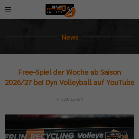
News
Free-Spiel der Woche ab Saison
2026/27 bei Dyn Volleyball auf YouTube
Fr 22.05.2026