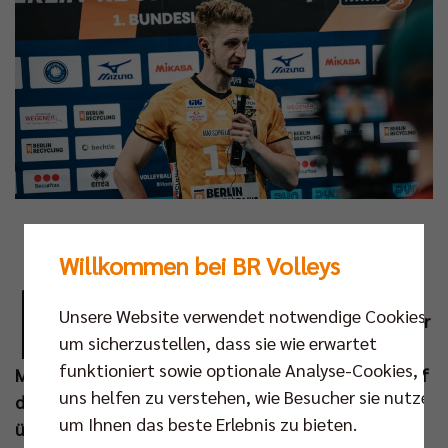
Foto: Kevin Mattig
Willkommen bei BR Volleys
D
ie Volleyball Bundesliga und ihr
Unsere Website verwendet notwendige Cookies,
Medienpartner Dyn stellen das Free-Spiel der
um sicherzustellen, dass sie wie erwartet
Woche ab der Saison 2026/27 neu auf:
funktioniert sowie optionale Analyse-Cookies, die
Mindestens 32 Partien pro Saison werden künftig auf
uns helfen zu verstehen, wie Besucher sie nutzen,
dem YouTube-Kanal von Dyn Volleyball
um Ihnen das beste Erlebnis zu bieten.
übertragen. Mit diesem Schritt bündeln die VBL und