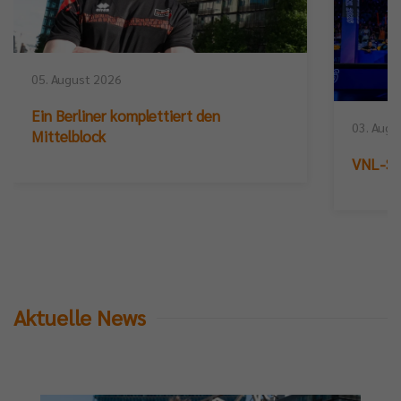
05. August 2026
Ein Berliner komplettiert den
03. Augu
Mittelblock
VNL-Sil
Aktuelle News