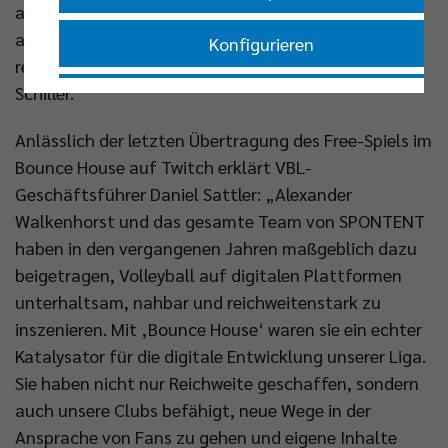
aus dem Volleyballumfeld. Geplant sind unter
anderem Einsätze von Alexander Walkenhorst sowie
Konfigurieren
regelmäßige Auftritte von Martin Stuber und Jannik
Schiller.
Nur essenzielle Cookies akzeptieren
Anlässlich der letzten Übertragung des Free-Spiels im
Impressum
|
Datenschutzerklärung
Bounce House auf Twitch erklärt VBL-
Geschäftsführer Daniel Sattler: „Alexander
Walkenhorst und das gesamte Team von SPONTENT
haben in den vergangenen Jahren maßgeblich dazu
beigetragen, Volleyball auf digitalen Plattformen
unterhaltsam, nahbar und reichweitenstark zu
inszenieren. Mit ‚Bounce House‘ waren sie ein echter
Katalysator für die digitale Entwicklung unserer Liga.
Sie haben nicht nur Reichweite geschaffen, sondern
auch unsere Clubs befähigt, neue Wege in der
Ansprache von Fans zu gehen und eigene Inhalte