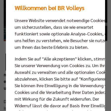
Willkommen bei BR Volleys
Unsere Website verwendet notwendige Cookies,
um sicherzustellen, dass sie wie erwartet
funktioniert sowie optionale Analyse-Cookies, die
uns helfen zu verstehen, wie Besucher sie nutzen,
um Ihnen das beste Erlebnis zu bieten.
B
erlin diskutiert derzeit eine mögliche
Indem Sie auf "Alle akzeptieren" klicken, stimmen
Bewerbung um Olympische und
Sie unserer Verwendung von Cookies zu. Um Ihre
Paralympische Spiele. Mit dieser Umfrage
Auswahl zu verwalten und alle optionalen Cookie
möchte die University of Europe for Applied Science
abzulehnen, klicken Sie bitte auf "Konfigurieren".
erfahren, wie die Berliner Bevölkerung die Chancen
Sie können ihre Einwilligung in die Verwendung vo
und Risiken eines solchen Vorhabens einschätzt.
Cookies und die Verarbeitung Ihrer Daten jederzei
mit Wirkung für die Zukunft widerrufen. Der
Die Befragung das BR Volleys Kooperationspartners
Widerruf lässt die davor auf Basis Ihrer Einwilligu
ist freiwillig und dauert ca. 5 Minuten. Alle Angaben