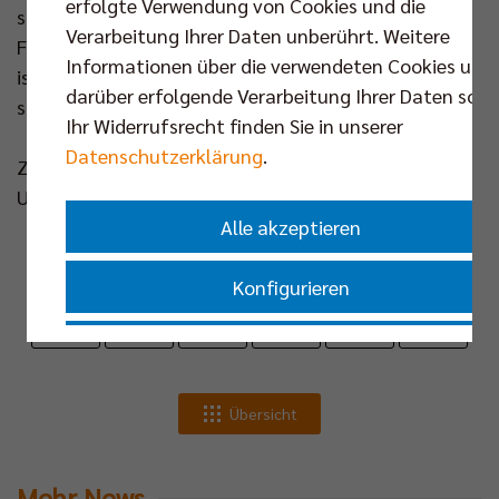
erfolgte Verwendung von Cookies und die
sind anonym und werden ausschließlich zu
Verarbeitung Ihrer Daten unberührt. Weitere
Forschungszwecken ausgewertet.
Ziel des Projekts
Informationen über die verwendeten Cookies und
ist es, ein realistisches Stimmungsbild in Berlin
darüber erfolgende Verarbeitung Ihrer Daten sowi
sichtbar zu machen. Dabei kann jeder helfen!
Ihr Widerrufsrecht finden Sie in unserer
Datenschutzerklärung
.
Zur
Umfrage:
https://forms.office.com/e/anQhD0dxbX
Alle akzeptieren
News teilen
Konfigurieren
Nur essenzielle Cookies akzeptieren
Übersicht
Impressum
|
Datenschutzerklärung
Mehr News