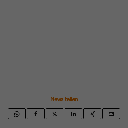
al-
ia-
älen
eys.
ndaktuellen
News teilen
cast-
lfolge
inherb