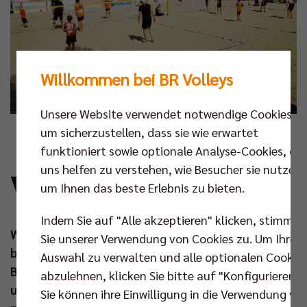
Willkommen bei BR Volleys
Unsere Website verwendet notwendige Cookies,
um sicherzustellen, dass sie wie erwartet
Foto: SCC JUNIORS
funktioniert sowie optionale Analyse-Cookies, die
V
uns helfen zu verstehen, wie Besucher sie nutzen,
or einer Woche starteten Berlins Schulen
um Ihnen das beste Erlebnis zu bieten.
wieder ihren Schulunterricht und auch der
Sport lebt langsam wieder auf. Nach 6
Indem Sie auf "Alle akzeptieren" klicken, stimmen
Wochen voller Sommer, Sonne und Erholung
Sie unserer Verwendung von Cookies zu. Um Ihre
begrüßen unsere jungen Wilden die neue Saison auf
Auswahl zu verwalten und alle optionalen Cookie
BeachMitte und nutzen die letzten Sonnenstrahlen
abzulehnen, klicken Sie bitte auf "Konfigurieren".
und Sandkörner aus, um die Beachsaison ausklingen
Sie können ihre Einwilligung in die Verwendung vo