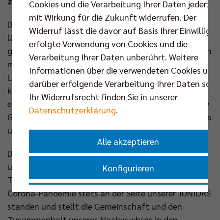
zu lassen.
Cookies und die Verarbeitung Ihrer Daten jederzei
mit Wirkung für die Zukunft widerrufen. Der
Das Sommerfest der SCC JUNIORS auf BeachMitte
Widerruf lässt die davor auf Basis Ihrer Einwilligu
läutet zum einen das Ende Beach-Sommers aber
erfolgte Verwendung von Cookies und die
genauso den Beginn der Hallensaison ein. Gemeinsam
Verarbeitung Ihrer Daten unberührt. Weitere
mit dem offiziellen Nachwuchsförderer STADT UND
Informationen über die verwendeten Cookies und
LAND, der AOK Nordost und den Profis der BR Volleys
darüber erfolgende Verarbeitung Ihrer Daten sowi
konnte der Nachwuchs am vergangenen Samstag
Ihr Widerrufsrecht finden Sie in unserer
eine letzte Runde durch den Sand wetzen und Sergey
Datenschutzerklärung
.
Grankin und Co. bei ihrer Trainingseinheit genaustens
unter die Lupe nehmen.
Alle akzeptieren
Die Veranstaltung ist ein Dankeschön für den
unermüdlichen Einsatz und das Engagement aller
Konfigurieren
Trainer und Helfer, die in den schwierigen Zeiten der
Corona-Pandemie stets an der Seite unserer JUNIORS
Nur essenzielle Cookies akzeptieren
standen und stellt die Gemeinschaft und den
Zusammenhalt unseres Nachwuchses in den