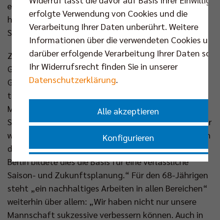
eine erfolgreiche Saison, packende Duelle und
erfolgte Verwendung von Cookies und die
hoffentlich auf den nächsten Titel für die
Verarbeitung Ihrer Daten unberührt. Weitere
Sportmetropole Berlin.“
Informationen über die verwendeten Cookies und
darüber erfolgende Verarbeitung Ihrer Daten sowi
Zu Beginn der Veranstaltung betonte
Ihr Widerrufsrecht finden Sie in unserer
Geschäftsführer Kaweh Niroomand die guten
Datenschutzerklärung
.
Grundvoraussetzungen für die Saison 2021/22 –
trotz Pandemie: „Wir spürten in den vergangenen
Monaten einen überragenden Rückhalt in unserem
Alle akzeptieren
Sponsorenkreis. Auf 93% der Unterstützer können wir
weiterhin zählen. In Verbindung mit den Coronahilfen
Konfigurieren
des Bundes und dem Rettungsschirm des Landes
Berlin bildete dies die Basis für eine verlässliche
Nur essenzielle Cookies akzeptieren
Saison- und Zukunftsplanung.“ Für den 68-Jährigen
steht „ein nachhaltiges Arbeiten in allen Bereichen“
Impressum
|
Datenschutzerklärung
weiterhin über allem: „Wir haben nicht nur unsere
Mannschaft sukzessive verbessern können. Auch in