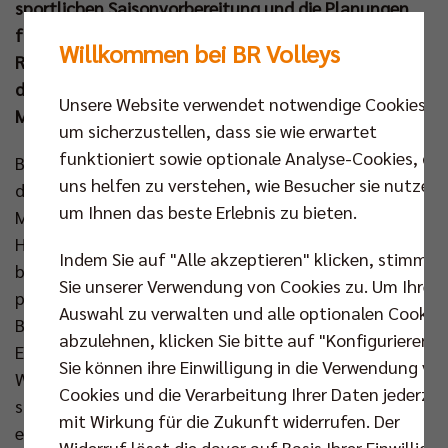
sportlichen Saisonvorbereitung und die Planungen
für die unmittelbar bevorstehende Spielzeit. In den
Willkommen bei BR Volleys
Räumlichkeiten von Securitas Deutschland wurde
den dort versammelten Journalisten auch der neue
Unsere Website verwendet notwendige Cookies,
Mannschaftsrat vorgestellt.
um sicherzustellen, dass sie wie erwartet
funktioniert sowie optionale Analyse-Cookies, die
Bis auf den letzten Platz war der Konferenzraum in
uns helfen zu verstehen, wie Besucher sie nutzen,
der Securitas Deutschland-Zentrale am
um Ihnen das beste Erlebnis zu bieten.
Mittwochvormittag gefüllt, als Gastgeber und CEO
Herwarth Brune die Gäste und das Podium herzlich
Indem Sie auf "Alle akzeptieren" klicken, stimmen
begrüßte: „Securitas ist größter Anbieter
Sie unserer Verwendung von Cookies zu. Um Ihre
professioneller Sicherheitslösungen – nicht nur in
Auswahl zu verwalten und alle optionalen Cookie
Berlin, sondern in ganz Deutschland. Wir stehen für
abzulehnen, klicken Sie bitte auf "Konfigurieren".
Ehrlichkeit, Aufmerksamkeit und Hilfsbereitschaft.
Sie können ihre Einwilligung in die Verwendung vo
Werte, die uns mit den BR Volleys verbinden. Als
Cookies und die Verarbeitung Ihrer Daten jederzei
stolzer Premiumpartner des amtierenden und
mit Wirkung für die Zukunft widerrufen. Der
elfmaligen Deutschen Meisters freuen wir uns auf
Widerruf lässt die davor auf Basis Ihrer Einwilligu