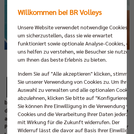
Willkommen bei BR Volleys
Unsere Website verwendet notwendige Cookies,
um sicherzustellen, dass sie wie erwartet
funktioniert sowie optionale Analyse-Cookies, die
uns helfen zu verstehen, wie Besucher sie nutzen,
um Ihnen das beste Erlebnis zu bieten.
Foto: Michael Hundt
D
Indem Sie auf "Alle akzeptieren" klicken, stimmen
er Weg mit dem einen großen Ziel, der SAP-
Sie unserer Verwendung von Cookies zu. Um Ihre
Arena in Mannheim, beginnt für die BR
Auswahl zu verwalten und alle optionalen Cookie
Volleys am 07. Nov mit einem Auswärtsspiel
abzulehnen, klicken Sie bitte auf "Konfigurieren".
beim Zweitligisten TV Baden. Die Niedersachsen aus
Sie können ihre Einwilligung in die Verwendung vo
der Nähe von Bremen sicherten sich am Wochenende
Cookies und die Verarbeitung Ihrer Daten jederzei
als Regionalpokalsieger Nordwest den begehrten
mit Wirkung für die Zukunft widerrufen. Der
Platz im DVV-Pokal Achtelfinale. Der Aufschlag in der
Widerruf lässt die davor auf Basis Ihrer Einwilligu