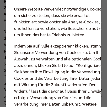
ermöglichten den glücklichen 3:1-Erfolg (26:24,
25:20, 21:25, 29:27). Im Halbfinale wartet nun ein
Unsere Website verwendet notwendige Cookies,
Auswärtsspiel beim Rekordpokalsieger VfB
um sicherzustellen, dass sie wie erwartet
Friedrichshafen (22. Dez).
funktioniert sowie optionale Analyse-Cookies, die
uns helfen zu verstehen, wie Besucher sie nutzen,
Die zwei spannendsten Personalentscheidungen zu
um Ihnen das beste Erlebnis zu bieten.
diesem Viertelfinale erwarteten beide Fanlager im
Außenangriff: BR Volleys Trainer Cedric Enard
Indem Sie auf "Alle akzeptieren" klicken, stimmen
entschied sich neben dem gesetzten Ruben Schott
Sie unserer Verwendung von Cookies zu. Um Ihre
diesmal für Timothée Carle in der Startformation.
Auswahl zu verwalten und alle optionalen Cookie
Sein Gegenüber Liam Sketcher, der den aus privaten
abzulehnen, klicken Sie bitte auf "Konfigurieren".
Gründen verhinderten Uniteds-Headcoach
Sie können ihre Einwilligung in die Verwendung vo
Christophe Achten vertrat, gab derweil Max Staples
Cookies und die Verarbeitung Ihrer Daten jederzei
und Viktor Lindberg den Vorzug gegenüber dem Ex-
mit Wirkung für die Zukunft widerrufen. Der
Berliner Robin Baghdady. Dieses Pokalmatch war vom
Widerruf lässt die davor auf Basis Ihrer Einwilligu
Start weg ein gutklassiges. Beide Teams stellten ihre
erfolgte Verwendung von Cookies und die
Qualitäten im Angriff unter Beweis (6:6) und ein
Verarbeitung Ihrer Daten unberührt. Weitere