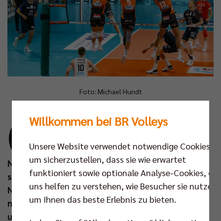
Foto: Michael Hundt
O
Willkommen bei BR Volleys
b in der CU Arena oder der Gellersenhalle,
auswärts bei der SVG Lüneburg taten sich
Unsere Website verwendet notwendige Cookies,
die BR Volleys seit dem Aufstieg der
um sicherzustellen, dass sie wie erwartet
Niedersachsen im Jahr 2014 fast schon traditionell
funktioniert sowie optionale Analyse-Cookies, die
schwer. Nun betreten die Berliner am Samstag (27.
uns helfen zu verstehen, wie Besucher sie nutzen,
Nov um 17.30 Uhr) neuen Boden in der Hansestadt,
um Ihnen das beste Erlebnis zu bieten.
nämlich die LKH Arena. Neue Umgebung für den
ungeschlagenen Tabellenführer der Volleyball