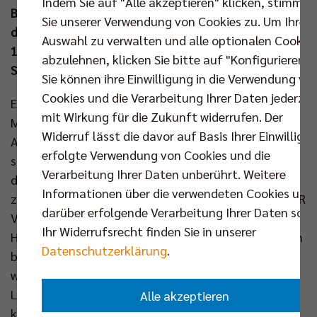
Indem Sie auf "Alle akzeptieren" klicken, stimmen
Bundesliga, gewohntes Umfeld für die Zuschauer an
Sie unserer Verwendung von Cookies zu. Um Ihre
den heimischen Bildschirmen: Das Match wird ab
Auswahl zu verwalten und alle optionalen Cookie
16.30 Uhr den BOUNCE HOUSE “Doubleheader“ bei
abzulehnen, klicken Sie bitte auf "Konfigurieren".
Spontent auf Twitch eröffnen.
Sie können ihre Einwilligung in die Verwendung vo
Cookies und die Verarbeitung Ihrer Daten jederzei
Es ist Fans, die es mit dem elfmaligen Deutschen
mit Wirkung für die Zukunft widerrufen. Der
Meister halten, ein statistischer Dorn im Auge: Bei
Widerruf lässt die davor auf Basis Ihrer Einwilligu
Auswärtsspielen des Hauptstadtclubs in Lüneburg
erfolgte Verwendung von Cookies und die
stehen vier Siege sechs Niederlagen gegenüber. Ist
Verarbeitung Ihrer Daten unberührt. Weitere
die Bilanz in der scheidenden "Gellersenhölle"
Informationen über die verwendeten Cookies und
zumindest noch ausgeglichen (3:3), gab es für das BR
darüber erfolgende Verarbeitung Ihrer Daten sowi
Volleys Team in der Ausweichspielstätte der
Ihr Widerrufsrecht finden Sie in unserer
Hanseaten, der CU Arena in Hamburg, regelmäßig ein
Datenschutzerklärung
.
böses Erwachen (1:3). Diese Einzelstatistiken werden
wohl nicht mehr aufzuhübschen sein, denn die
Lüneburger Mannschaft und deren Verantwortliche
Alle akzeptieren
konnten im November endlich ihr neues