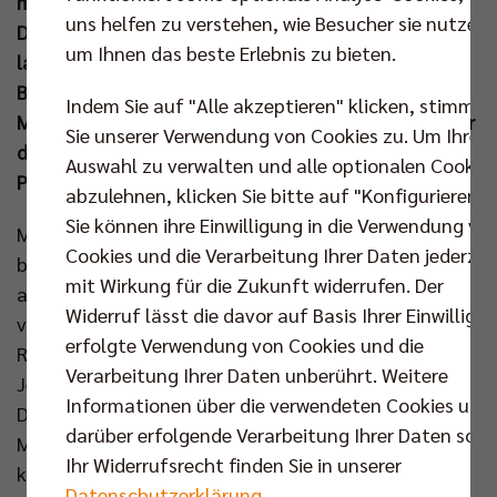
mit 3:1 (25:20, 18:25, 25:22, 25:19) gegen den
uns helfen zu verstehen, wie Besucher sie nutzen,
Dauerrivalen vom Bodensee durchsetzen konnten,
um Ihnen das beste Erlebnis zu bieten.
lag insbesondere an den beiden Einwechslungen von
Benjamin Patch und Cody Kessel. Der Deutsche
Indem Sie auf "Alle akzeptieren" klicken, stimmen
Meister eröffnete die Zwischenrunde damit so, wie er
Sie unserer Verwendung von Cookies zu. Um Ihre
die Hauptrunde beendete: ungeschlagen und ohne
Auswahl zu verwalten und alle optionalen Cookie
Punktverlust.
abzulehnen, klicken Sie bitte auf "Konfigurieren".
Sie können ihre Einwilligung in die Verwendung vo
Marek Sotola, der in dieser Saison bereits ein
Cookies und die Verarbeitung Ihrer Daten jederzei
bärenstarkes Spiel gegen den Rekordmeister
mit Wirkung für die Zukunft widerrufen. Der
ablieferte, durfte im ersten Match des neuen Jahres
Widerruf lässt die davor auf Basis Ihrer Einwilligu
von Beginn an auf den Court – und mit ihm auch
erfolgte Verwendung von Cookies und die
Ruben Schott, Timothèe Carle, Nehemiah Mote,
Verarbeitung Ihrer Daten unberührt. Weitere
Jeffrey Jendryk, Sergey Grankin und Libero Santiago
Informationen über die verwendeten Cookies und
Danani. Bei Friedrichshafen fehlte neben
darüber erfolgende Verarbeitung Ihrer Daten sowi
Mittelblocker Lucas Van Berkel auch noch der
Ihr Widerrufsrecht finden Sie in unserer
kürzlich nachverpflichtete Nikola Pekovic. Deshalb
Datenschutzerklärung
.