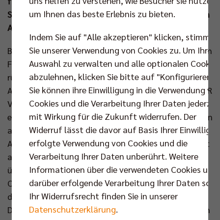
uns helfen zu verstehen, wie Besucher sie nutzen,
führte die Hauptstädter als MVP nach einer
um Ihnen das beste Erlebnis zu bieten.
Schwächephase in Satz drei zum letztlich verdienten
Auswärtssieg.
Indem Sie auf "Alle akzeptieren" klicken, stimmen
Sie unserer Verwendung von Cookies zu. Um Ihre
Benjamin Patch, vor sieben Tagen im Heimspiel gegen
Auswahl zu verwalten und alle optionalen Cookie
Friedrichshafen der “Gamechanger“ für die Berliner,
abzulehnen, klicken Sie bitte auf "Konfigurieren".
rückte vor 750 zugelassenen Zuschauern in der
Sie können ihre Einwilligung in die Verwendung vo
Arena Kreis Düren wieder in die Startformation. Die BR
Cookies und die Verarbeitung Ihrer Daten jederzei
Volleys waren auf großen Druck der Hausherren
mit Wirkung für die Zukunft widerrufen. Der
eingestellt und wollten selbigen ebenfalls von Beginn
Widerruf lässt die davor auf Basis Ihrer Einwilligu
an ausüben. Wie erhofft, rollte die
erfolgte Verwendung von Cookies und die
Angriffsmaschinerie unter Sergey Grankins Regie gut
Verarbeitung Ihrer Daten unberührt. Weitere
an (8:5 und 16:11). Als Düren sich in fast schon
Informationen über die verwendeten Cookies und
üblicher Manier heran kämpfte (20:19), zog Trainer
darüber erfolgende Verarbeitung Ihrer Daten sowi
Cedric Enard mit Matthew West für den Aufschlag
Ihr Widerrufsrecht finden Sie in unserer
den richtigen Joker. Der Service des ehemaligen
Datenschutzerklärung
.
Düreners machte den Unterschied, die Gäste setzten