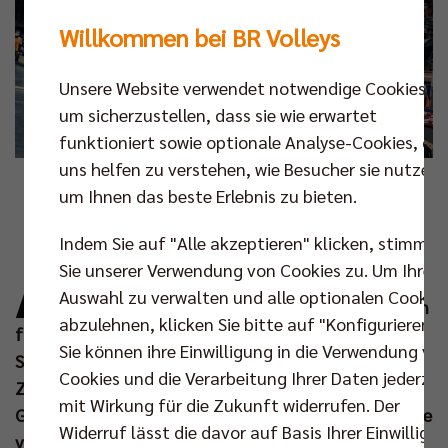
Willkommen bei BR Volleys
Unsere Website verwendet notwendige Cookies,
um sicherzustellen, dass sie wie erwartet
funktioniert sowie optionale Analyse-Cookies, die
uns helfen zu verstehen, wie Besucher sie nutzen,
Foto: Andreas Gora
um Ihnen das beste Erlebnis zu bieten.
A
Indem Sie auf "Alle akzeptieren" klicken, stimmen
b dem nächsten Heimspiel der BR Volleys
Sie unserer Verwendung von Cookies zu. Um Ihre
gegen die SWD powervolleys Düren (23. Feb
Auswahl zu verwalten und alle optionalen Cookie
um 19.30 Uhr) gelten vereinfachte Vorgaben
abzulehnen, klicken Sie bitte auf "Konfigurieren".
für den Besuch im Volleyballtempel.
Der Berliner
Sie können ihre Einwilligung in die Verwendung vo
Senat hat in seinem jüngsten Beschluss die
Cookies und die Verarbeitung Ihrer Daten jederzei
Zuschauerobergrenze für Sport-
mit Wirkung für die Zukunft widerrufen. Der
Großveranstaltungen angehoben und gleichzeitig die
Widerruf lässt die davor auf Basis Ihrer Einwilligu
verpflichtende Anwesenheitsdokumentation