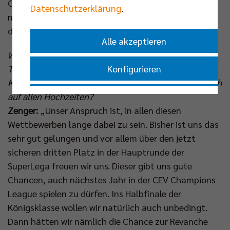
Chancenverteilung vor diesem Rückspiel kann ich
Datenschutzerklärung
.
nicht in Zahlen ausdrücken, aber unsere Position ist
definitiv stark.“
Alle akzeptieren
Welchen Stellenwert hat die Champions League für
Konfigurieren
Trentino, schließlich tanzt Ihr in dieser Saison von
Klub-WM bis Meisterschaftskampf in Italien erfolgreich
Nur essenzielle Cookies akzeptieren
auf allen Hochzeiten?
Zenger:
„Unser Anspruch ist, in allen diesen
Wettbewerben lange dabei zu sein. Bisher ist uns das
Impressum
|
Datenschutzerklärung
sehr gut gelungen und vor allem über den jetzt
sicheren dritten Platz in der Hauptrunde der
SuperLega freuen wir uns. Dieser gibt uns gute
Chancen, auch nächstes Jahr in der CEV Champions
League spielen zu dürfen. Ins Halbfinale der
Königsklasse wollen wir natürlich auch unbedingt.
Dann hätten wir nämlich die Chance zur Revanche