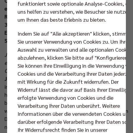
Champions League zum Wiedersehen mit seinem
funktioniert sowie optionale Analyse-Cookies, die
ehemaligen Verein kommt. Zenger & Co haben im
uns helfen zu verstehen, wie Besucher sie nutzen,
Rückspiel am Mittwoch (16. Mrz um 18.30 Uhr) einen
um Ihnen das beste Erlebnis zu bieten.
3:0-Heimsieg zu verteidigen, während seine Berliner
Ex-Kollegen das Blatt in der heimischen Max-
Indem Sie auf "Alle akzeptieren" klicken, stimmen
Schmeling-Halle noch wenden wollen.
Sie unserer Verwendung von Cookies zu. Um Ihre
Auswahl zu verwalten und alle optionalen Cookie
Julian, das Hinspiel in Italien nahm aus Eurer Sicht
abzulehnen, klicken Sie bitte auf "Konfigurieren".
einen perfekten Verlauf. Wie groß schätzt Du Eure
Sie können ihre Einwilligung in die Verwendung vo
Chancen auf das Weiterkommen ein?
Cookies und die Verarbeitung Ihrer Daten jederzei
Julian Zenger:
„Dieser klare Sieg bringt uns natürlich
mit Wirkung für die Zukunft widerrufen. Der
in eine sehr gute Ausgangssituation. Wie wir gespielt
Widerruf lässt die davor auf Basis Ihrer Einwilligu
haben, hat uns auch zufrieden gemacht. Uns war
erfolgte Verwendung von Cookies und die
bewusst, dass die Aufgabe gegen Berlin schwierig
Verarbeitung Ihrer Daten unberührt. Weitere
wird und auch immer noch ist. Das hat jeder im ersten
Informationen über die verwendeten Cookies und
Durchgang gesehen, als wir gegen Ende zum Glück
darüber erfolgende Verarbeitung Ihrer Daten sowi
noch wichtige Breaks erzielen konnten. Die
Ihr Widerrufsrecht finden Sie in unserer