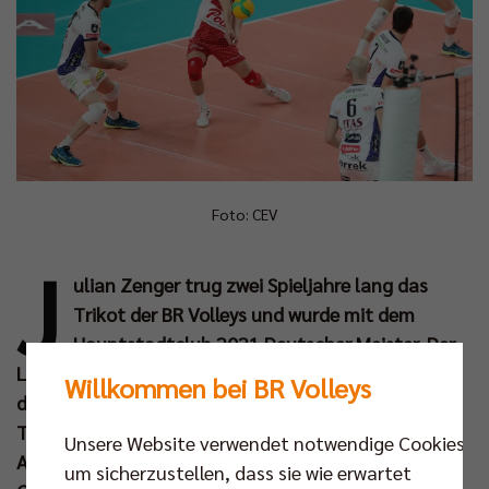
Foto: CEV
J
ulian Zenger trug zwei Spieljahre lang das
Trikot der BR Volleys und wurde mit dem
Hauptstadtclub 2021 Deutscher Meister. Der
Libero der deutschen Nationalmannschaft nimmt in
Willkommen bei BR Volleys
dieser Saison für das italienische Topteam Itas
Trentino die Bälle an – und natürlich wollte es die
Unsere Website verwendet notwendige Cookies,
Auslosung so, dass es im Viertelfinale der CEV
um sicherzustellen, dass sie wie erwartet