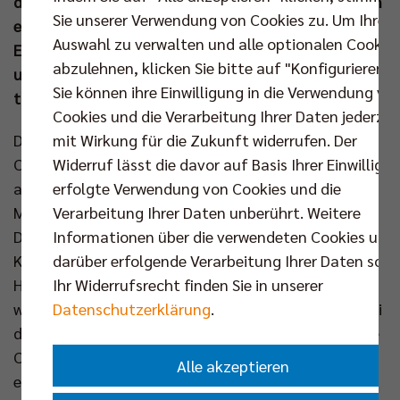
den Mittelpunkt. Mit einem souveränen 3:0-Erfolg im
Sie unserer Verwendung von Cookies zu. Um Ihre
ersten Duell tritt das Team von Headcoach Cedric
Auswahl zu verwalten und alle optionalen Cookie
Enard zu Spiel zwei bei den Helios Grizzlys Giesen an
abzulehnen, klicken Sie bitte auf "Konfigurieren".
und könnte mit einem erneuten Sieg die "best of
Sie können ihre Einwilligung in die Verwendung vo
three"-Serie bereits entscheiden.
Cookies und die Verarbeitung Ihrer Daten jederzei
mit Wirkung für die Zukunft widerrufen. Der
Die Enttäuschung über das Ausscheiden in der CEV
Widerruf lässt die davor auf Basis Ihrer Einwilligu
Champions League stand dem gesamten Team und
erfolgte Verwendung von Cookies und die
allen, die es mit den BR Volleys halten, am
Verarbeitung Ihrer Daten unberührt. Weitere
Mittwochabend ins Gesicht geschrieben. Der
Informationen über die verwendeten Cookies und
Deutsche Meister hatte Itas Trentino einen großen
darüber erfolgende Verarbeitung Ihrer Daten sowi
Kampf geboten, konnte das Blatt nach dem 0:3 im
Ihr Widerrufsrecht finden Sie in unserer
Hinspiel trotz eines 3:2-Heimsiegs aber nicht mehr
Datenschutzerklärung
.
wenden. „Jeder war am Tag danach im Kopf noch bei
dem Spiel. Wir waren wirklich nah dran und haben die
Chance nicht ergriffen, die wir uns zuvor hart
Alle akzeptieren
erarbeitet hatten. Diese Gedanken verschwinden