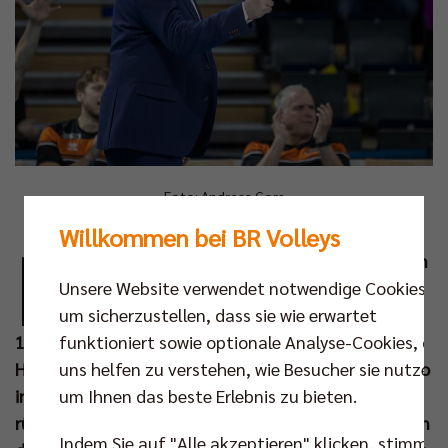
Foto: Andreas Gora
Willkommen bei BR Volleys
E
inen Halbfinaleinzug haben die BR Volleys am
Unsere Website verwendet notwendige Cookies,
Mittwoch knapp verpasst, einen anderen
um sicherzustellen, dass sie wie erwartet
wollen die Berliner am Samstag (19. Mrz um
funktioniert sowie optionale Analyse-Cookies, die
17.30 Uhr) unbedingt erreichen. Nachdem der
uns helfen zu verstehen, wie Besucher sie nutzen,
Hauptstadtclub in eigener Arena gegen Itas Trentino
um Ihnen das beste Erlebnis zu bieten.
in der CEV Champions League ausgeschieden ist,
rücken die Playoffs der Bundesliga nun vollständig in
Indem Sie auf "Alle akzeptieren" klicken, stimmen