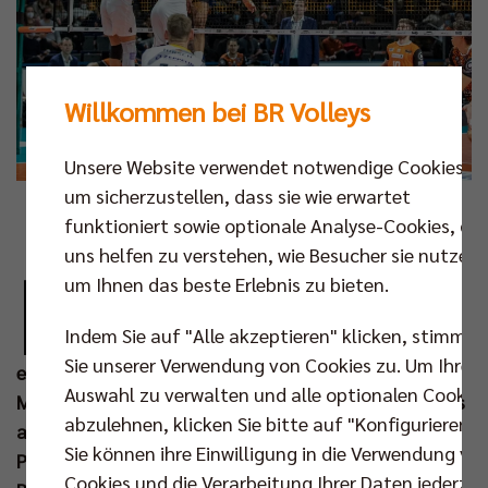
Willkommen bei BR Volleys
Unsere Website verwendet notwendige Cookies,
um sicherzustellen, dass sie wie erwartet
Foto: Andreas Gora
funktioniert sowie optionale Analyse-Cookies, die
uns helfen zu verstehen, wie Besucher sie nutzen,
D
um Ihnen das beste Erlebnis zu bieten.
as "Duell der Giganten" ist perfekt! Gestern
Abend ist das BR Volleys Team mit einem
Indem Sie auf "Alle akzeptieren" klicken, stimmen
3:1-Auswärtserfolg gegen Frankfurt zum
Sie unserer Verwendung von Cookies zu. Um Ihre
elften Mal in Folge in das Finale um die Deutsche
Auswahl zu verwalten und alle optionalen Cookie
Meisterschaft eingezogen. Dort wartet – wie kann es
abzulehnen, klicken Sie bitte auf "Konfigurieren".
anders sein – der ewige Rivale und aktuelle
Sie können ihre Einwilligung in die Verwendung vo
Pokalsieger VfB Friedrichshafen auf die Berliner.
Cookies und die Verarbeitung Ihrer Daten jederzei