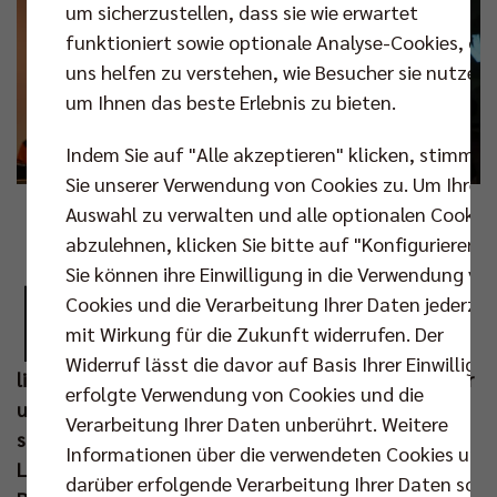
um sicherzustellen, dass sie wie erwartet
funktioniert sowie optionale Analyse-Cookies, die
uns helfen zu verstehen, wie Besucher sie nutzen,
um Ihnen das beste Erlebnis zu bieten.
Indem Sie auf "Alle akzeptieren" klicken, stimmen
Sie unserer Verwendung von Cookies zu. Um Ihre
Auswahl zu verwalten und alle optionalen Cookie
Foto: Markus Vicari
abzulehnen, klicken Sie bitte auf "Konfigurieren".
K
Sie können ihre Einwilligung in die Verwendung vo
aweh Niroomand ist heute (Mittwoch, 04.
Cookies und die Verarbeitung Ihrer Daten jederzei
Mai um 18.45 Uhr) Gast in der RBB-Sendung
mit Wirkung für die Zukunft widerrufen. Der
Studio3. In einem 45-minütigen Interview
Widerruf lässt die davor auf Basis Ihrer Einwilligu
live aus Potsdam Babelsberg wird es jedoch nicht nur
erfolgte Verwendung von Cookies und die
um den Gewinn der zwölften Meisterschaft gehen,
Verarbeitung Ihrer Daten unberührt. Weitere
sondern inbesondere auch um die spannende
Informationen über die verwendeten Cookies und
Lebensgeschichte des Geschäftsführers der Berlin
darüber erfolgende Verarbeitung Ihrer Daten sowi