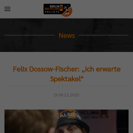
News
Felix Dossow-Fischer: „Ich erwarte
Spektakel"
Di 09.12.2025