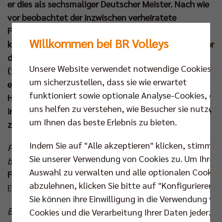
er dies als sechsmaliger Deutscher Meister. Nach wie
vor beobachtet der inzwischen verheiratete
Familienvater das Geschehen in seinem Sport und
Willkommen bei BR Volleys
kommentiert bei Dyn Bundesliga- und Pokalspiele. Vor
dem Champions-League-Auftakt am Donnerstag
Unsere Website verwendet notwendige Cookies,
(11. Dez um 19.30 Uhr) gegen Guaguas Las Palmas
um sicherzustellen, dass sie wie erwartet
erinnert sich Dossow-Fischer an internationale
funktioniert sowie optionale Analyse-Cookies, die
Highlights mit den BR Volleys, analysiert ihre Gegner
uns helfen zu verstehen, wie Besucher sie nutzen,
in der Hauptrunde und die Chancen, das Achtelfinale
um Ihnen das beste Erlebnis zu bieten.
zu erreichen.
Indem Sie auf "Alle akzeptieren" klicken, stimmen
Felix, wie viele Champions-League-Spiele hast du
Sie unserer Verwendung von Cookies zu. Um Ihre
bestritten, weißt du das eigentlich?
Auswahl zu verwalten und alle optionalen Cookie
Felix Dossow-Fischer:
„Ne, genau weiß ich das nicht.
abzulehnen, klicken Sie bitte auf "Konfigurieren".
Es mögen an die hundert gewesen sein.“
Sie können ihre Einwilligung in die Verwendung vo
Einer deiner Gegner von damals tritt am Donnerstag
Cookies und die Verarbeitung Ihrer Daten jederzei