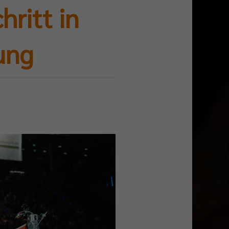
hritt in
ung