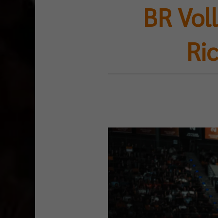
BR Voll
Ri