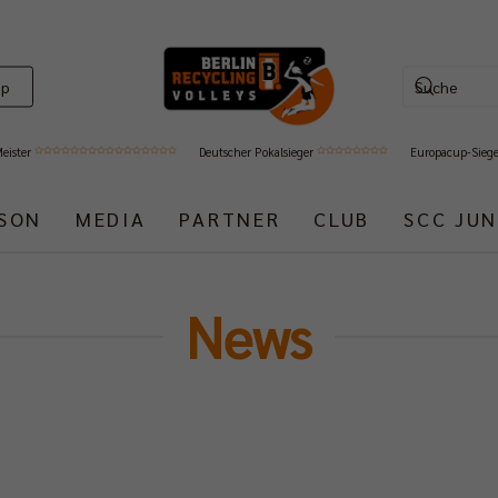
op
Meister
Deutscher Pokalsieger
Europacup-Sieg
ISON
MEDIA
PARTNER
CLUB
SCC JUN
News