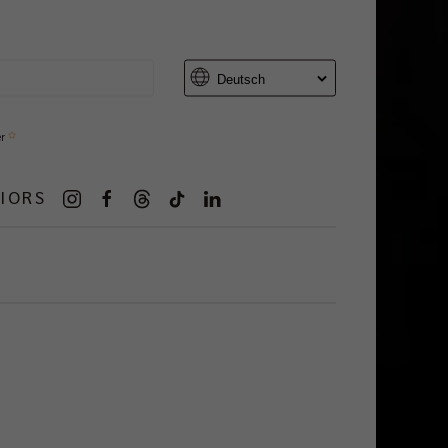
er
IORS