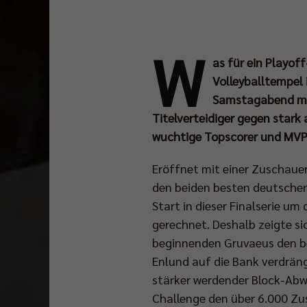
W
as für ein Playof
Volleyballtempel 
Samstagabend mit 
Titelverteidiger gegen star
wuchtige Topscorer und MVP 
Eröffnet mit einer Zuschaue
den beiden besten deutschen
Start in dieser Finalserie um
gerechnet. Deshalb zeigte si
beginnenden Gruvaeus den be
Enlund auf die Bank verdräng
stärker werdender Block-Abwe
Challenge den über 6.000 Zus