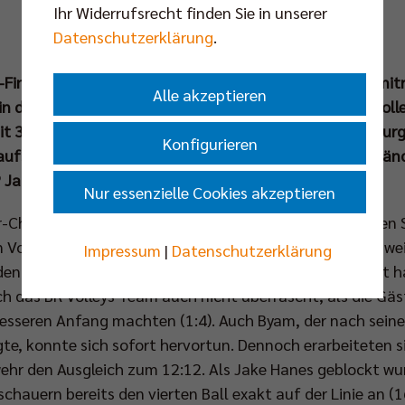
Ihr Widerrufsrecht finden Sie in unserer
Datenschutzerklärung
.
f-Finalabend in der Max-Schmeling-Halle! In einem der mitr
Alle akzeptieren
in der jüngeren Vergangenheit erlebte, siegten die BR Vol
3:1 (22:25, 25:22, 25:23, 25:23) gegen die SVG Lüneburg
Konfigurieren
k aufspielende Gäste aus Niedersachsen mehrere Rückständ
Jake Hanes seine Aktien.
Nur essenzielle Cookies akzeptieren
r-Chorografie war alles bereitet für den nächsten große
 Volleyballmannschaften. Dass die SVG Lüneburg ein zwei
Impressum
|
Datenschutzerklärung
 den wichtigsten Titel der Saison erwischen würde, damit 
ch das BR Volleys Team auch nicht überrascht, als die Gäs
sseren Anfang machten (1:4). Auch Byam, der nach seine
te, konnte sich sofort hervortun. Dennoch erarbeiteten si
hr den Ausgleich zum 12:12. Als Jake Hanes geblockt wur
chauern bereits den vierten Ball exakt auf der Linie an (