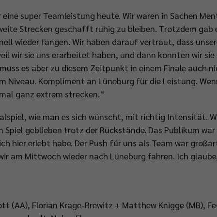
 eine super Teamleistung heute. Wir waren in Sachen Men
eite Strecken geschafft ruhig zu bleiben. Trotzdem gab e
nell wieder fangen. Wir haben darauf vertraut, dass uns
eil wir sie uns erarbeitet haben, und dann konnten wir si
l, muss es aber zu diesem Zeitpunkt in einem Finale auch n
em Niveau. Kompliment an Lüneburg für die Leistung. Wen
hmal ganz extrem strecken.“
lspiel, wie man es sich wünscht, mit richtig Intensität. 
m Spiel geblieben trotz der Rückstände. Das Publikum war 
s ich hier erlebt habe. Der Push für uns als Team war großar
wir am Mittwoch wieder nach Lüneburg fahren. Ich glaube
tt (AA), Florian Krage-Brewitz + Matthew Knigge (MB), Fe