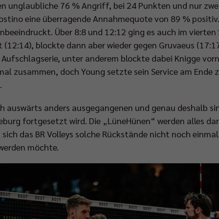
en unglaubliche 76 % Angriff, bei 24 Punkten und nur zwe
ostino eine überragende Annahmequote von 89 % positiv. 
nbeeindruckt. Über 8:8 und 12:12 ging es auch im vierten
(12:14), blockte dann aber wieder gegen Gruvaeus (17:17)
Aufschlagserie, unter anderem blockte dabei Knigge vorn
al zusammen, doch Young setzte sein Service am Ende zu
.
h auswärts anders ausgegangenen und genau deshalb sind
eburg fortgesetzt wird. Die „LüneHünen“ werden alles dara
d sich das BR Volleys solche Rückstände nicht noch einma
 werden möchte.