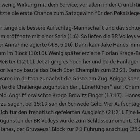
 wenig Wirkung mit dem Service, vor allem in der Crunchti
zte die erste Chance zum Satzgewinn für den Pokalsieger
r lange die bessere Aufschlag-Mannschaft und das schlug
m eröffnete mit einer Serie (1:6). So liefen die BR Volleys w
er Annahme agierte (4:8, 5:10). Dann kam Jake Hanes imme
lem im Block (10:10). Wenig später erzielte Florian Krage-Br
ister (12:11). Jetzt ging es hoch her und beide Fanlager
or Ivanov baute das Dach über Champlin zum 23:21. Dana
t waren im dritten zunächst die Gäste am Zug. Knigge kon
öste die Challenge zugunsten der „LüneHünen“ auf: Champ
rfeld-Angriff erwischte Krage-Brewitz Finger (13:17). Han
zu sagen, bei 15:19 sah der Schwede Gelb. Vier Aufschlä
ich für den frenetisch gefeierten Ausgleich (21:21). Eine
 zugunsten der BR Volleys wurde zum Schlüsselmoment. Ch
 Hanes, der Gruvaeus` Block zur 2:1 Führung anschlug (25: