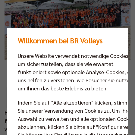
Willkommen bei BR Volleys
Unsere Website verwendet notwendige Cookies,
um sicherzustellen, dass sie wie erwartet
Foto: Jürgen Engler
funktioniert sowie optionale Analyse-Cookies, die
uns helfen zu verstehen, wie Besucher sie nutzen,
D
um Ihnen das beste Erlebnis zu bieten.
er Beginn der Sommerferien ist in schöner
Tradition auch der Start des großen Berlin
Indem Sie auf "Alle akzeptieren" klicken, stimmen
Recycling Volleys Talente-Camps. Ab dem
Sie unserer Verwendung von Cookies zu. Um Ihre
heutigen Donnerstag (07. Jul) fliegen bei dessen
Auswahl zu verwalten und alle optionalen Cookie
fünfter Auflage auf dem Gelände von BeachMitte
abzulehnen, klicken Sie bitte auf "Konfigurieren".
wieder die Bälle über die Netze. Die Teilnehmerzahl
Sie können ihre Einwilligung in die Verwendung vo