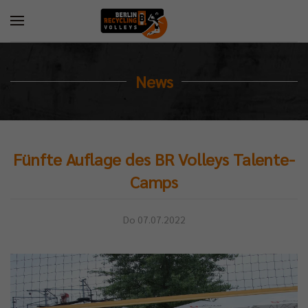
News
Fünfte Auflage des BR Volleys Talente-
Camps
Do 07.07.2022