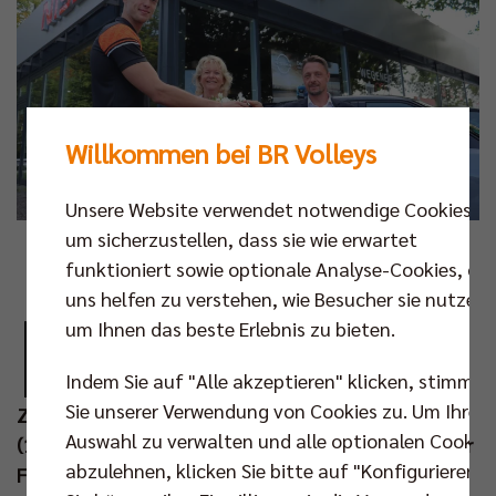
Willkommen bei BR Volleys
Unsere Website verwendet notwendige Cookies,
um sicherzustellen, dass sie wie erwartet
Foto: BR Volleys
funktioniert sowie optionale Analyse-Cookies, die
uns helfen zu verstehen, wie Besucher sie nutzen,
D
as Nissan Autohaus Wegener und die Berlin
um Ihnen das beste Erlebnis zu bieten.
Recycling Volleys fahren ab sofort
Indem Sie auf "Alle akzeptieren" klicken, stimmen
gemeinsam in eine hoffentlich erfolgreiche
Sie unserer Verwendung von Cookies zu. Um Ihre
Zukunft. Kurz vor dem Start der Saisonvorbereitung
Auswahl zu verwalten und alle optionalen Cookie
(10. Aug) kann der Deutsche Meister mit dem Berliner
abzulehnen, klicken Sie bitte auf "Konfigurieren".
Familienbetrieb einen neuen Mobilitätspartner