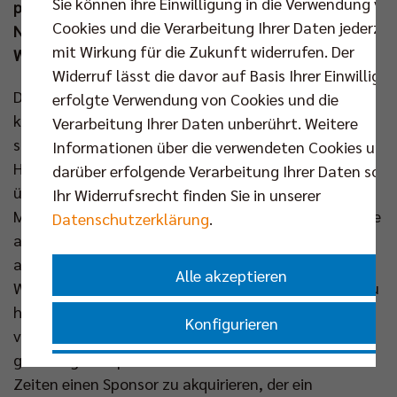
Sie können ihre Einwilligung in die Verwendung vo
präsentieren. Stellvertretend für sein Team nahm
Cookies und die Verarbeitung Ihrer Daten jederzei
Nationalspieler Anton Brehme in der vergangenen
mit Wirkung für die Zukunft widerrufen. Der
Woche die Fahrzeugflotte entgegen.
Widerruf lässt die davor auf Basis Ihrer Einwilligu
Die Mannschaft der Berlin Recycling Volleys fahrt
erfolgte Verwendung von Cookies und die
künftig Nissan. 14 neue und gebrandete Juke Kiiro
Verarbeitung Ihrer Daten unberührt. Weitere
sowie ein Primastar Kleinbus wurden dem
Informationen über die verwendeten Cookies und
Hauptstadtclub zum Start der Zusammenarbeit
darüber erfolgende Verarbeitung Ihrer Daten sowi
übergeben. In ihren Coupé-Crossovern dürften
Ihr Widerrufsrecht finden Sie in unserer
Mittelblocker Anton Brehme & Co ab sofort die Blicke
Datenschutzerklärung
.
auf den Straßen auf sich ziehen. „Wir sind
ausgesprochen glücklich, mit dem Autohaus
Alle akzeptieren
Wegener einen neuen Mobilitätspartner gefunden zu
haben. Es waren von Beginn an gute und
Konfigurieren
vertrauensvolle Gespräche, an deren Ende nun eine
großartige Kooperation steht. In den aktuellen
Nur essenzielle Cookies akzeptieren
Zeiten einen Sponsor zu akquirieren, der ein