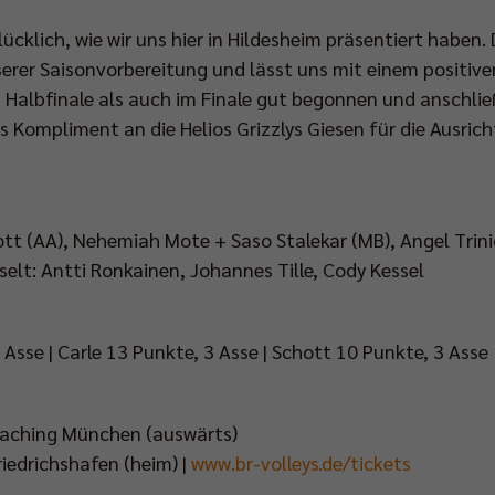
lücklich, wie wir uns hier in Hildesheim präsentiert haben
serer Saisonvorbereitung und lässt uns mit einem positive
 Halbfinale als auch im Finale gut begonnen und anschlie
 Kompliment an die Helios Grizzlys Giesen für die Ausric
t (AA), Nehemiah Mote + Saso Stalekar (MB), Angel Trini
hselt: Antti Ronkainen, Johannes Tille, Cody Kessel
 Asse | Carle 13 Punkte, 3 Asse | Schott 10 Punkte, 3 Asse
V Haching München (auswärts)
Friedrichshafen (heim) |
www.br-volleys.de/tickets