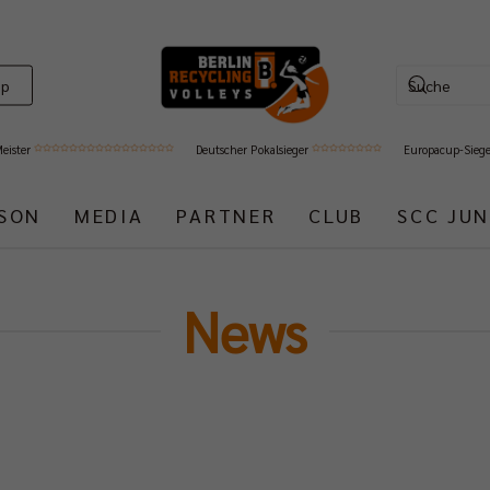
op
Meister
Deutscher Pokalsieger
Europacup-Sieg
ISON
MEDIA
PARTNER
CLUB
SCC JUN
News