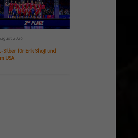
August 2026
25. Juli 2026
-Silber für Erik Shoji und
German Beach Club Fin
am USA
Titelpremiere für BR V