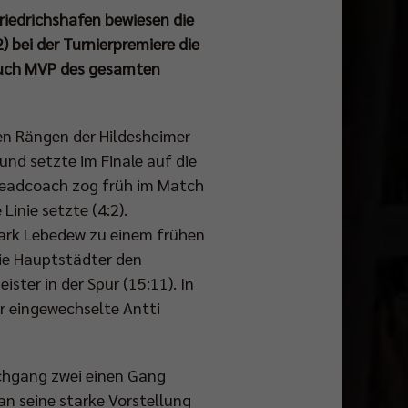
Friedrichshafen bewiesen die
) bei der Turnierpremiere die
 auch MVP des gesamten
ten Rängen der Hildesheimer
nd setzte im Finale auf die
Headcoach zog früh im Match
Linie setzte (4:2).
 Mark Lebedew zu einem frühen
die Hauptstädter den
ster in der Spur (15:11). In
r eingewechselte Antti
rchgang zwei einen Gang
an seine starke Vorstellung