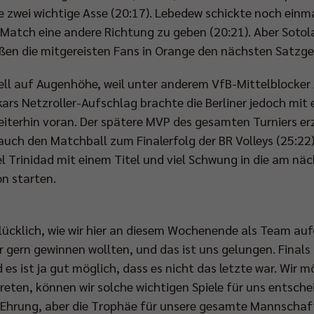
 zwei wichtige Asse (20:17). Lebedew schickte noch einmal
Match eine andere Richtung zu geben (20:21). Aber Sotola
eßen die mitgereisten Fans in Orange den nächsten Satzge
Duell auf Augenhöhe, weil unter anderem VfB-Mittelblocker
ekars Netzroller-Aufschlag brachte die Berliner jedoch mit
eiterhin voran. Der spätere MVP des gesamten Turniers er
auch den Matchball zum Finalerfolg der BR Volleys (25:2
l Trinidad mit einem Titel und viel Schwung in die am nä
n starten.
glücklich, wie wir hier an diesem Wochenende als Team auf
wir gern gewinnen wollten, und das ist uns gelungen. Final
es ist ja gut möglich, dass es nicht das letzte war. Wir 
reten, können wir solche wichtigen Spiele für uns entschei
Ehrung, aber die Trophäe für unsere gesamte Mannschaft i