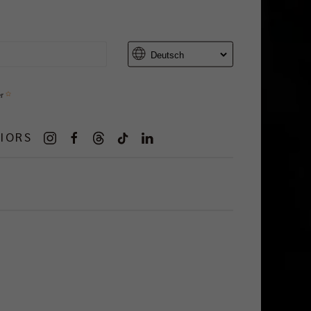
er
IORS