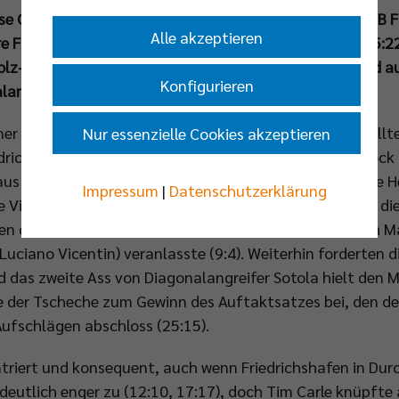
e Cup Titel geht nach Berlin! Im Finalduell mit dem VfB 
Alle akzeptieren
re Frühform und sicherten sich mit 3:0 (25:15, 25:23, 25:22
Holz-Trophäe. Topscorer des Endspiels und anschließend
Konfigurieren
angreifer Marek Sotola.
iner Startformation sah das Publikum auf den gut gefüll
Nur essenzielle Cookies akzeptieren
ric Enard rotierte an diesem Wochenende im Mittelblock u
aus Saso Stalekar und Nehemiah Mote. Der französische 
Impressum
|
Datenschutzerklärung
te Video-Challenge, als Marek Sotola sein Ass exakt auf die 
en deutlich besseren Start in die Partie, was VfB-Coach
Luciano Vicentin) veranlasste (9:4). Weiterhin forderten 
das zweite Ass von Diagonalangreifer Sotola hielt den Mei
der Tscheche zum Gewinn des Auftaktsatzes bei, den de
Aufschlägen abschloss (25:15).
entriert und konsequent, auch wenn Friedrichshafen in Du
 deutlich enger zu (12:10, 17:17), doch Tim Carle knüpfte 