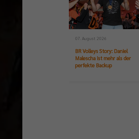
07. August 2026
BR Volleys Story: Daniel
Malescha ist mehr als der
perfekte Backup