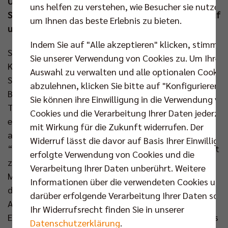
Unterstützung der Heimkulisse. Der klimabewusste
uns helfen zu verstehen, wie Besucher sie nutzen,
Spieltag wurde somit in jeder Hinsicht ein Erfolg – auf
um Ihnen das beste Erlebnis zu bieten.
und neben dem Court.
Indem Sie auf "Alle akzeptieren" klicken, stimmen
Sichtlich nervös und offenbar beeindruckt von der
Sie unserer Verwendung von Cookies zu. Um Ihre
Kulisse begann das BR Volleys Team den
Auswahl zu verwalten und alle optionalen Cookie
Schlagabtausch mit dem Rekordmeister vom
abzulehnen, klicken Sie bitte auf "Konfigurieren".
Bodensee. Die Mannschaft um Zuspieler Angel
Sie können ihre Einwilligung in die Verwendung vo
Trinidad startete mit einem 0:3 und es brauchte das
Cookies und die Verarbeitung Ihrer Daten jederzei
erste Statement des Kapitäns, um in der Begegnung
mit Wirkung für die Zukunft widerrufen. Der
anzukommen: Der Spanier katapultierte den
Widerruf lässt die davor auf Basis Ihrer Einwilligu
“Dankeball-Pritscher“ des Häflers Dejan Vincic direkt
erfolgte Verwendung von Cookies und die
zurück (5:5). Ruben Schott brachte den Deutschen
Verarbeitung Ihrer Daten unberührt. Weitere
Meister kurz darauf erstmals in Führung (11:10),
Informationen über die verwendeten Cookies und
doch Friedrichshafen hatte die passende Antwort.
darüber erfolgende Verarbeitung Ihrer Daten sowi
Außerdem machten sich die Hausherren mit elf
Ihr Widerrufsrecht finden Sie in unserer
Eigenfehlern in Satz eins das Leben selbst schwer. Als
Datenschutzerklärung
.