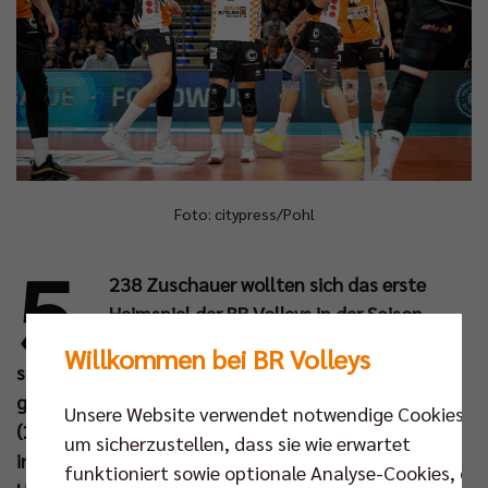
Foto: citypress/Pohl
5.
238 Zuschauer wollten sich das erste
Heimspiel der BR Volleys in der Saison
22/23 nicht entgehen lassen und sie
Willkommen bei BR Volleys
sollten ihr Kommen nicht bereuen. Im Duell Meister
gegen Pokalsieger setzten sich die Berliner mit 3:1
Unsere Website verwendet notwendige Cookies,
(24:26, 30:28, 25:16, 25:22) durch, benötigten dazu
um sicherzustellen, dass sie wie erwartet
in der Endphase von Satz zwei aber die volle
funktioniert sowie optionale Analyse-Cookies, die