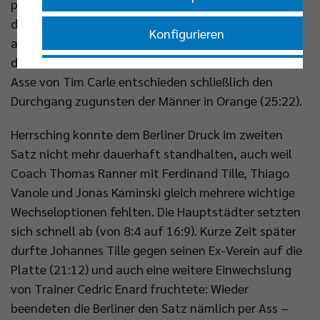
produzierte dadurch Fehler (18:13). Der Ballwechsel
des Tages ging zwar an die Gäste (20:16), der Satz
Konfigurieren
aber an die Heimmannschaft – auch wenn die sich
dafür noch einmal strecken musste (22:22). Zwei
Nur essenzielle Cookies akzeptieren
Asse von Tim Carle entschieden schließlich den
Durchgang zugunsten der Männer in Orange (25:22).
Impressum
|
Datenschutzerklärung
Herrsching konnte dem Berliner Druck im zweiten
Satz nicht mehr dauerhaft standhalten, auch weil
Coach Thomas Ranner mit Ferdinand Tille, Thiago
Vanole und Jonas Kaminski gleich mehrere wichtige
Wechseloptionen fehlten. Die Hauptstädter setzten
sich schnell ab (von 8:4 auf 16:9). Kurze Zeit später
durfte Johannes Tille gegen seinen Ex-Verein auf die
Platte (21:12) und auch eine weitere Einwechslung
von Trainer Cedric Enard fruchtete: Wieder
beendeten die Berliner den Satz nämlich per Ass –