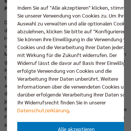
dabei Timothée Carle, der als Topscorer mit 14
Indem Sie auf "Alle akzeptieren" klicken, stimmen
Punkten BOUNCE HOUSE MVP des Abends wurde.
Sie unserer Verwendung von Cookies zu. Um Ihre
Die BR Volleys knüpften mit nur einer Veränderung in
Auswahl zu verwalten und alle optionalen Cookie
der Startformation nahtlos an ihre erfolgreiche
abzulehnen, klicken Sie bitte auf "Konfigurieren".
Heimpremiere gegen den VfB Friedrichshafen vor
Sie können ihre Einwilligung in die Verwendung vo
sechs Tagen an. Saso Stalekar rückte für Nehemiah
Cookies und die Verarbeitung Ihrer Daten jederzei
Mote in das Team und die Hauptstädter blieben auch
mit Wirkung für die Zukunft widerrufen. Der
gegen den selbsternannten „Geilsten Club der Welt“
Widerruf lässt die davor auf Basis Ihrer Einwilligu
im guten Rhythmus der letzten Wochen. Zur ersten
erfolgte Verwendung von Cookies und die
technischen Auszeit hielten die Bayern um ihren
Verarbeitung Ihrer Daten unberührt. Weitere
auffälligen Zuspieler James Shaw noch mit (8:6), in
Informationen über die verwendeten Cookies und
der Folge gewannen die Hausherren im ersten Satz
darüber erfolgende Verarbeitung Ihrer Daten sowi
jedoch die Kontrolle. Die Berliner dominierten dank
Ihr Widerrufsrecht finden Sie in unserer
ihrer guten Annahme das Geschehen und konnten die
Datenschutzerklärung
.
Führung verwalten (14:10). Herrsching hingegen ging
im Angriff und Aufschlag hohes Risiko und
Alle akzeptieren