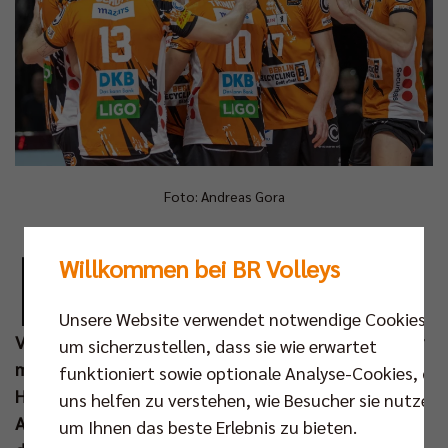
Foto: Andreas Gora
D
as zweite Heimspiel der Berlin Recycling
Willkommen bei BR Volleys
Volleys in der Saison 22/23 stand dem
erfolgreichen Auftakt in nichts nach. 4.845
Unsere Website verwendet notwendige Cookies,
Volleyballfans sahen am Samstagabend den Meister
um sicherzustellen, dass sie wie erwartet
mit 3:0 (25:22, 25:15, 25:21) gegen die WWK Volleys
funktioniert sowie optionale Analyse-Cookies, die
Herrsching siegen. In den Fokus der Zuschauer in der
uns helfen zu verstehen, wie Besucher sie nutzen,
Arena und im Livestream auf Twitch spielte sich
um Ihnen das beste Erlebnis zu bieten.