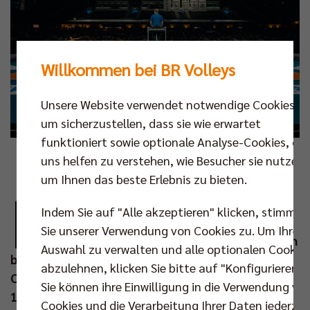
Willkommen bei BR Volleys
Unsere Website verwendet notwendige Cookies,
um sicherzustellen, dass sie wie erwartet
funktioniert sowie optionale Analyse-Cookies, die
uns helfen zu verstehen, wie Besucher sie nutzen,
Foto: Colin Darbyshire
um Ihnen das beste Erlebnis zu bieten.
L
üneburg, Netzhoppers, Düren – das ist das
Indem Sie auf "Alle akzeptieren" klicken, stimmen
Heimspiel-Programm für den Start der BR
Sie unserer Verwendung von Cookies zu. Um Ihre
Volleys ins Jahr 2023. Nachdem die Berliner in
Auswahl zu verwalten und alle optionalen Cookie
bisher vier Auftritten vor eigenem Publikum den
abzulehnen, klicken Sie bitte auf "Konfigurieren".
Court viermal als Sieger verließen und dabei rund
Sie können ihre Einwilligung in die Verwendung vo
18.000 Zuschauer begeisterten, darf es so bis zum
Cookies und die Verarbeitung Ihrer Daten jederzei