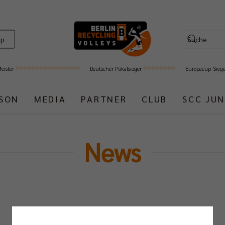
op
Meister
Deutscher Pokalsieger
Europacup-Sieg
ISON
MEDIA
PARTNER
CLUB
SCC JUN
News