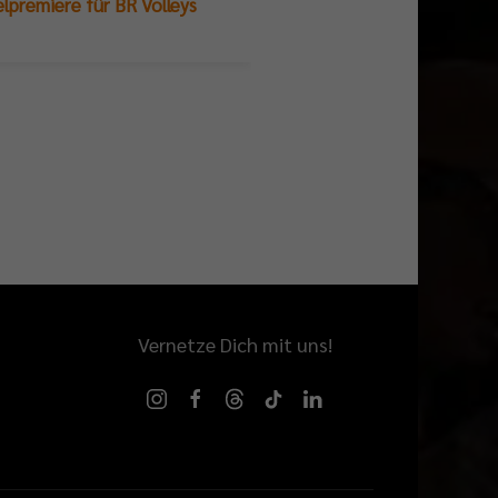
und Ergebnisse
elpremiere für BR Volleys
Vernetze Dich mit uns!