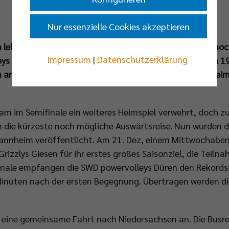
Nur essenzielle Cookies akzeptieren
en lebt der Traum vom großen Pokalfinale in Mannheim noch
Impressum
|
Datenschutzerklärung
leys und treten kurz vor Weihnachten (21. Dezember um 19
en an. Für das Halbfinale in der Volksbank-Arena Hildeshei
am im Semifinale ein weiteres Heimspiel verwehrt, doch 
rn die kürzeste noch mögliche Auswärtsreise. Nun wurden di
annheim veröffentlicht. Am 21. Dez, einem Mittwochaben
rizzlys Giesen für ihr erstes großes Saisonziel, die Teiln
inale empfangen die SWD powervolleys Düren den Rekordsi
 Minuten nach der ersten Begegnung. Übertragen werden 
 eine gemeinsame Fahrt nach Niedersachsen an. Die Busrei