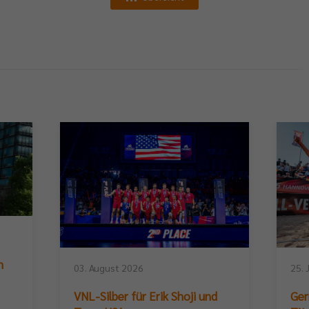
n
03. August 2026
25. 
VNL-Silber für Erik Shoji und
Ger