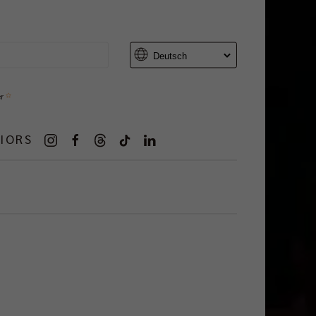
er
IORS