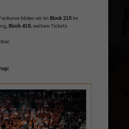
 Fankurve bilden wir im
Block 215
im
ang,
Block 418
, weitere Tickets
bar.
hop: