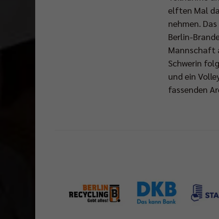
elften Mal d
nehmen. Das e
Berlin-Brand
Mannschaft a
Schwerin folg
und ein Volle
fassenden Ar