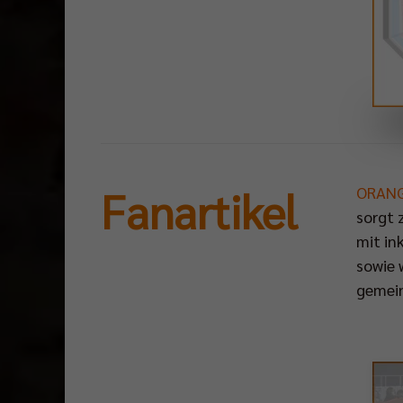
Fanartikel
ORAN
sorgt 
mit in
sowie 
gemein