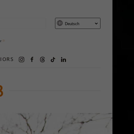
er
IORS
3