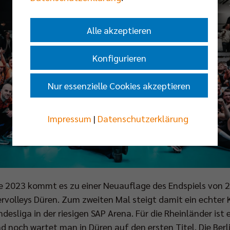
Alle akzeptieren
Konfigurieren
Nur essenzielle Cookies akzeptieren
Impressum
|
Datenschutzerklärung
le 2023 kommt es zu einer Neuauflage des Endspiels von 
volleys Düren. Zum zweiten Mal steigt damit ein echter K
desliga in der riesigen SAP Arena. Für die Rheinländer ist e
 noch wartet man in Düren auf den ersten Titel. Die Berl