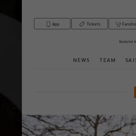
App
Tickets
Fansh
Deutscher 
NEWS
TEAM
SA