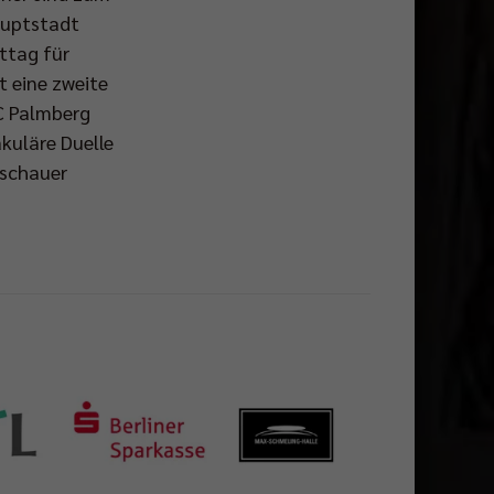
auptstadt
ttag für
 eine zweite
C Palmberg
kuläre Duelle
uschauer