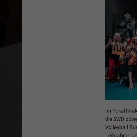
Im Pokalfina
die SWD power
Volleyball Bun
Teilnahme und