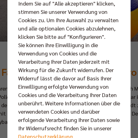
Indem Sie auf "Alle akzeptieren" klicken,
stimmen Sie unserer Verwendung von
Cookies zu. Um Ihre Auswahl zu verwalten
und alle optionalen Cookies abzulehnen,
klicken Sie bitte auf "Konfigurieren".
Sie können ihre Einwilligung in die
Verwendung von Cookies und die
MANNHEIM, WIR KOMMEN!
Verarbeitung Ihrer Daten jederzeit mit
Fanfahrt & Ticket für nur 50 Euro
Wirkung für die Zukunft widerrufen. Der
Widerruf lässt die davor auf Basis Ihrer
Einwilligung erfolgte Verwendung von
hren fahren wir wieder zum großen DVV-Pokalfinale nach 
Cookies und die Verarbeitung Ihrer Daten
olleyballfans tritt unser BR Volleys Team am 26. Februar 
unberührt. Weitere Informationen über die
 den begehrten Cup zum sechsten Mal in die Hauptstadt 
verwendeten Cookies und darüber
t Euch Fans wollen wir einen unvergesslichen Tag auf D
erfolgende Verarbeitung Ihrer Daten sowie
yballbühne erleben.
Ihr Widerrufsrecht finden Sie in unserer
Datenschutzerklärung
.