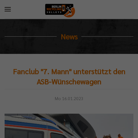
News
Fanclub "7. Mann" unterstützt den
ASB-Wünschewagen
Mo 16.01.2023