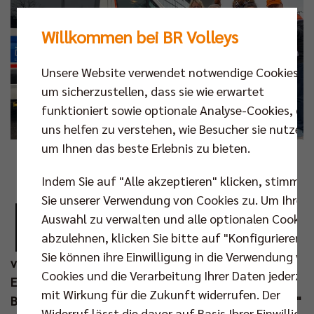
Willkommen bei BR Volleys
Unsere Website verwendet notwendige Cookies,
um sicherzustellen, dass sie wie erwartet
funktioniert sowie optionale Analyse-Cookies, die
uns helfen zu verstehen, wie Besucher sie nutzen,
um Ihnen das beste Erlebnis zu bieten.
Foto: BR Volleys
Indem Sie auf "Alle akzeptieren" klicken, stimmen
B
Sie unserer Verwendung von Cookies zu. Um Ihre
ereits seit vielen Jahren ist das soziale
Auswahl zu verwalten und alle optionalen Cookie
Engagement eine Herzensangelegenheit für
abzulehnen, klicken Sie bitte auf "Konfigurieren".
die BR Volleys. Diese enge und
Sie können ihre Einwilligung in die Verwendung vo
vertrauensvolle Kooperation mit verschiedensten
Cookies und die Verarbeitung Ihrer Daten jederzei
Einrichtungen der Hauptstadt, wie zum Beispiel die
mit Wirkung für die Zukunft widerrufen. Der
Berliner Stadtmission, hat sich der Fanclub "7. Mann"
Widerruf lässt die davor auf Basis Ihrer Einwilligu