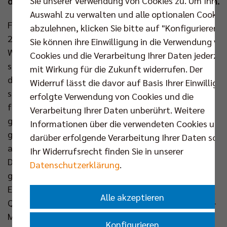
Sie unserer Verwendung von Cookies zu. Um Ihre
den Einzug in das Playoff-Halbfinale perfekt machen.
Auswahl zu verwalten und alle optionalen Cookie
Frohe Kunde vor dem zweiten Match in den Playoffs
abzulehnen, klicken Sie bitte auf "Konfigurieren".
2023. Mittelblocker Saso Stalekar hat seine
Sie können ihre Einwilligung in die Verwendung vo
Wadenverletzung auskuriert und kann sein Team ab
Cookies und die Verarbeitung Ihrer Daten jederzei
sofort im Titelkampf unterstützen. Der Slowene
mit Wirkung für die Zukunft widerrufen. Der
durfte sein Trainingspensum in den letzten Tagen
Widerruf lässt die davor auf Basis Ihrer Einwilligu
sukzessive erhöhen und ist nun wieder eine Option
erfolgte Verwendung von Cookies und die
für Headcoach Cedric Enard. „Es fiel mir nicht leicht,
Verarbeitung Ihrer Daten unberührt. Weitere
geduldig zu bleiben, weil ich vor meiner Verletzung in
Informationen über die verwendeten Cookies und
guter Form war und es sich auch nicht sehr schlimm
darüber erfolgende Verarbeitung Ihrer Daten sowi
angefühlt hat. Ich habe mit den Experten von
Ihr Widerrufsrecht finden Sie in unserer
DocOrtho und unseren Physiotherapeuten hart
Datenschutzerklärung
.
gearbeitet. Jetzt freue ich mich, der Mannschaft im
Endspurt wieder helfen zu können.“ Über seine
Alle akzeptieren
Qualitäten auf dem Court hinaus ist der 2.14-Meter-
Mann Stalekar auch in anderer Hinsicht wertvoll für
Konfigurieren