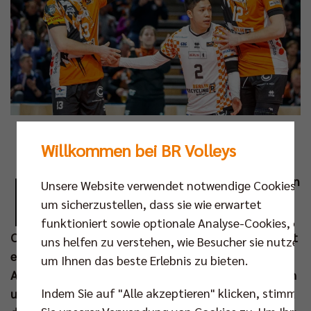
Foto: Andreas Gora
Willkommen bei BR Volleys
D
as BR Volleys Team ist komplett: Zur zweiten
Unsere Website verwendet notwendige Cookies,
Begegnung mit dem TSV Haching München
um sicherzustellen, dass sie wie erwartet
in der "best of three"-Viertelfinalserie hat
funktioniert sowie optionale Analyse-Cookies, die
Cheftrainer Cedric Enard nach mehr als einem Monat
uns helfen zu verstehen, wie Besucher sie nutzen,
endlich wieder seinen gesamten Kader beisammen.
um Ihnen das beste Erlebnis zu bieten.
Am Sonntag (02. Apr um 17.30 Uhr) wollen der Coach
Indem Sie auf "Alle akzeptieren" klicken, stimmen
und seine Mannschaft in der Bayernwerk-Sportarena