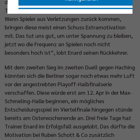
den Hauptstadtclub. „Saso ist einer, der bei jedem
Training lautstark und mit riesigem Elan dabei ist.
Nur essenzielle Cookies akzeptieren
Wenn Spieler aus Verletzungen zurück kommen,
bringen diese meist einen Schuss Extramotivation
Impressum
|
Datenschutzerklärung
mit. Das tut uns gut, um unter Spannung zu bleiben,
jetzt wo die Frequenz an Spielen noch nicht
besonders hoch ist“, lobt Enard seinen Rückkehrer.
Mit dem zweiten Sieg im zweiten Duell gegen Haching
könnten sich die Berliner sogar noch etwas mehr Luft
vor der angestrebten Playoff-Halbfinalserie
verschaffen. Diese würde erst am 12. Apr in der Max-
Schmeling-Halle beginnen, ein mögliches
Entscheidungsspiel im Viertelfinale hingegen stünde
bereits am Osterwochenende an. Drei freie Tage hat
Trainer Enard im Erfolgsfall ausgelobt. Das dürfte die
Motivation bei Ruben Schott & Co zusätzlich