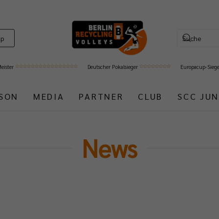
op
Meister
Deutscher Pokalsieger
Europacup-Sieg
ISON
MEDIA
PARTNER
CLUB
SCC JUN
News