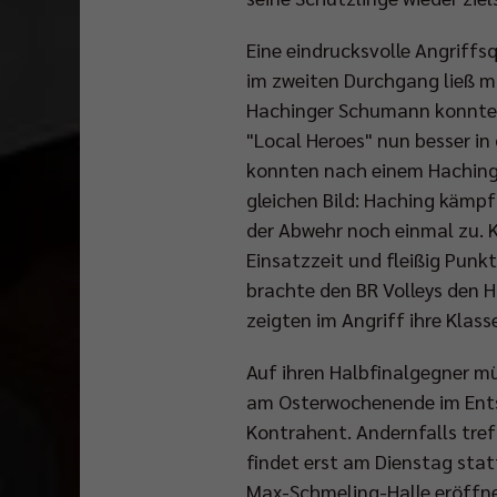
Eine eindrucksvolle Angriff
im zweiten Durchgang ließ man
Hachinger Schumann konnte s
"Local Heroes" nun besser in 
konnten nach einem Hachinger
gleichen Bild: Haching kämpft
der Abwehr noch einmal zu. 
Einsatzzeit und fleißig Punk
brachte den BR Volleys den H
zeigten im Angriff ihre Klass
Auf ihren Halbfinalgegner mü
am Osterwochenende im Entsch
Kontrahent. Andernfalls treff
findet erst am Dienstag statt
Max-Schmeling-Halle eröffne