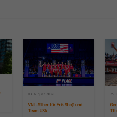
n
03. August 2026
25. 
VNL-Silber für Erik Shoji und
Ger
Team USA
Tit