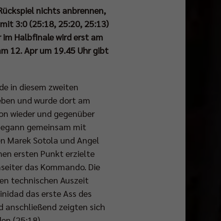
Rückspiel nichts anbrennen,
it 3:0 (25:18, 25:20, 25:13)
im Halbfinale wird erst am
m 12. Apr um 19.45 Uhr gibt
de in diesem zweiten
ieben und wurde dort am
ion wieder und gegenüber
l begann gemeinsam mit
en Marek Sotola und Angel
en ersten Punkt erzielte
nseiter das Kommando. Die
ten technischen Auszeit
inidad das erste Ass des
nd anschließend zeigten sich
en (25:18).