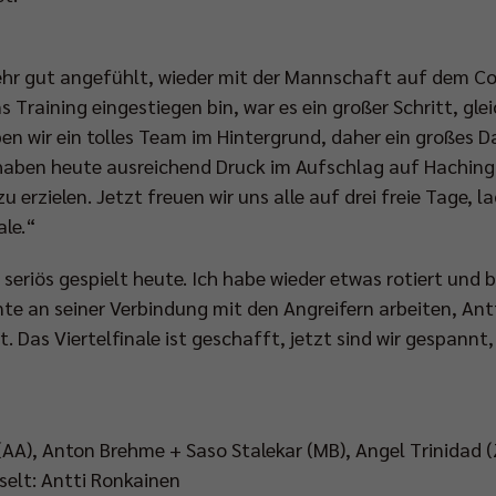
 sehr gut angefühlt, wieder mit der Mannschaft auf dem C
ns Training eingestiegen bin, war es ein großer Schritt, gle
n wir ein tolles Team im Hintergrund, daher ein großes 
 haben heute ausreichend Druck im Aufschlag auf Hachin
 erzielen. Jetzt freuen wir uns alle auf drei freie Tage, 
ale.“
seriös gespielt heute. Ich habe wieder etwas rotiert und b
te an seiner Verbindung mit den Angreifern arbeiten, Ant
 Das Viertelfinale ist geschafft, jetzt sind wir gespannt
AA), Anton Brehme + Saso Stalekar (MB), Angel Trinidad (
hselt: Antti Ronkainen