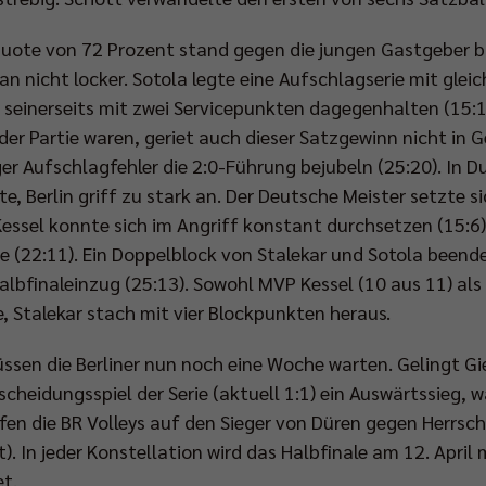
squote von 72 Prozent stand gegen die jungen Gastgeber b
 nicht locker. Sotola legte eine Aufschlagserie mit gleich
einerseits mit zwei Servicepunkten dagegenhalten (15:1
der Partie waren, geriet auch dieser Satzgewinn nicht in G
 Aufschlagfehler die 2:0-Führung bejubeln (25:20). In Du
e, Berlin griff zu stark an. Der Deutsche Meister setzte si
Kessel konnte sich im Angriff konstant durchsetzen (15:6
te (22:11). Ein Doppelblock von Stalekar und Sotola beende
albfinaleinzug (25:13). Sowohl MVP Kessel (10 aus 11) als
e, Stalekar stach mit vier Blockpunkten heraus.
ssen die Berliner nun noch eine Woche warten. Gelingt G
eidungsspiel der Serie (aktuell 1:1) ein Auswärtssieg, w
en die BR Volleys auf den Sieger von Düren gegen Herrschi
). In jeder Konstellation wird das Halbfinale am 12. April 
t.