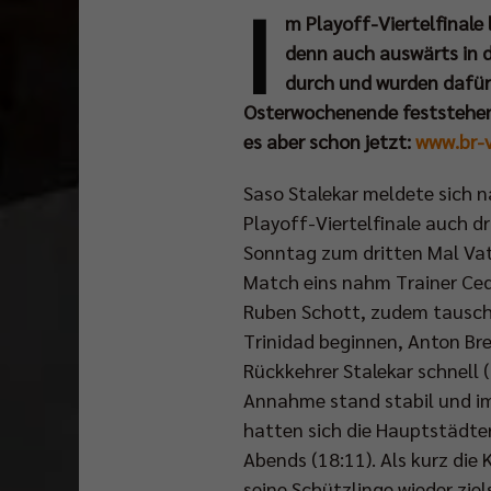
I
m Playoff-Viertelfinale
denn auch auswärts in d
durch und wurden dafür 
Osterwochenende feststehen,
es aber schon jetzt:
www.br-v
Saso Stalekar meldete sich 
Playoff-Viertelfinale auch 
Sonntag zum dritten Mal Vate
Match eins nahm Trainer Ced
Ruben Schott, zudem tauscht
Trinidad beginnen, Anton Bre
Rückkehrer Stalekar schnell
Annahme stand stabil und im 
hatten sich die Hauptstädter
Abends (18:11). Als kurz die 
seine Schützlinge wieder zie