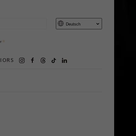
er
IORS