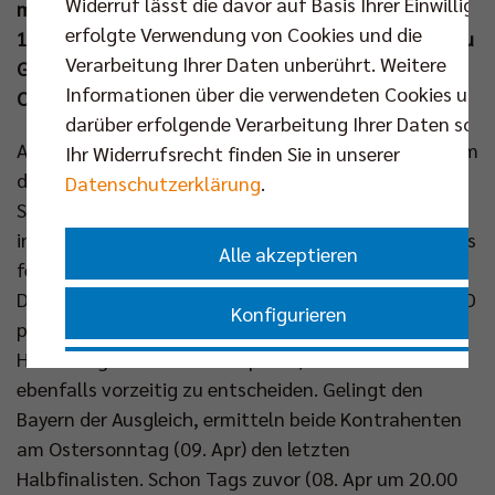
Widerruf lässt die davor auf Basis Ihrer Einwilligu
mindestens zwei geben wird. Wer am 12. Apr um
erfolgte Verwendung von Cookies und die
19.45 Uhr zum Auftaktmatch im Volleyballtempel zu
Verarbeitung Ihrer Daten unberührt. Weitere
Gast sein wird, entscheidet sich erst am
Informationen über die verwendeten Cookies und
Osterwochenende.
darüber erfolgende Verarbeitung Ihrer Daten sowi
Ab der nächsten Woche kämpfen noch vier Teams um
Ihr Widerrufsrecht finden Sie in unserer
den Meistertitel. Mit der SVG Lüneburg (2:0 in der
Datenschutzerklärung
.
Serie gegen die Netzhoppers) und den BR Volleys (2:0
in der Serie gegen Haching) stehen zwei davon bereits
Alle akzeptieren
fest, zwei weitere werden noch gesucht. Am
Dienstagabend (04. Apr um 20.00 Uhr) haben die SWD
Konfigurieren
powervolleys Düren auswärts bei den WWK Volleys
Herrsching ein "Matchballspiel"“, um dieses Duell
Nur essenzielle Cookies akzeptieren
ebenfalls vorzeitig zu entscheiden. Gelingt den
Bayern der Ausgleich, ermitteln beide Kontrahenten
Impressum
|
Datenschutzerklärung
am Ostersonntag (09. Apr) den letzten
Halbfinalisten. Schon Tags zuvor (08. Apr um 20.00