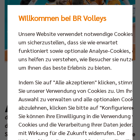
Willkommen bei BR Volleys
Unsere Website verwendet notwendige Cookies,
um sicherzustellen, dass sie wie erwartet
funktioniert sowie optionale Analyse-Cookies, die
uns helfen zu verstehen, wie Besucher sie nutzen,
um Ihnen das beste Erlebnis zu bieten.
Foto: Andreas Gora
Indem Sie auf "Alle akzeptieren" klicken, stimmen
A
Sie unserer Verwendung von Cookies zu. Um Ihre
b sofort können Mannschaft und Fans der
Auswahl zu verwalten und alle optionalen Cookie
BR Volleys dem Playoff-Halbfinale 2023
abzulehnen, klicken Sie bitte auf "Konfigurieren".
entgegenfiebern. Wenngleich der Gegner für
Sie können ihre Einwilligung in die Verwendung vo
die “best of five“-Serie noch nicht feststeht, steigt
Cookies und die Verarbeitung Ihrer Daten jederzei
die Vorfreude auf die nächsten Auftritte in der Max-
mit Wirkung für die Zukunft widerrufen. Der
Schmeling-Halle, von denen es in der Vorschlussrunde